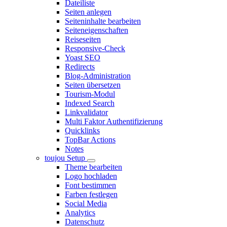
Dateiliste
Seiten anlegen
Seiteninhalte bearbeiten
Seiteneigenschaften
Reiseseiten
Responsive-Check
Yoast SEO
Redirects
Blog-Administration
Seiten übersetzen
Tourism-Modul
Indexed Search
Linkvalidator
Multi Faktor Authentifizierung
Quicklinks
TopBar Actions
Notes
toujou Setup
Theme bearbeiten
Logo hochladen
Font bestimmen
Farben festlegen
Social Media
Analytics
Datenschutz