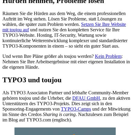
Hürden nehmen, Probleme lösen
Räumen Sie die Hürden aus dem Weg, die einem professionellen
Auftritt im Weg stehen. Lösen Sie Probleme, statt Lösungen zu
wählen, die später zum Problem werden.
Setzen Sie Ihre Website
mit toujou auf
und nutzen Sie den kompletten Service für Ihre
TYPO3-Website. Hosting, IT-Security, Wartung sowie
kontinuierliche Weiterentwicklung komplexer und standardisierter
TYPO3-Komponenten in einem – so sieht ein guter Start aus.
Und wenn Ihre Pläne größer als toujou werden?
Kein Problem
:
Nehmen Sie Ihre Arbeitsergebnisse mit einer eigenen Installation in
die eigenen Hände.
TYPO3 und toujou
Als TYPO3 Associaton Partner und lebhafte Community-Member
gehören toujou und die Urheber, die
DFAU GmbH
, zu den aktiven
Unterstützern des TYPO3-Projekts. Dies zeigt sich in den
Sponsoring-Engagements von
TYPO3-Camps
und der Mitwirkung
im Sinne des Credos
Sharing is caring
. Nachzulesen zum Beispiel
im Blog auf TYPO3.com (englisch).