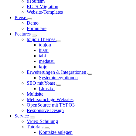
eTourism
ELTS Migration
Website-Templates
Preise
Demo
Formulare
Features
toujou Themes
toujou
hissu
tabi
medatsu
kojo
Erweiterungen & Integrationen
Systemintegrationen
SEO mit Yoast
Llms.txt
Multisite
Mehrsprachige Websites
OpenSource mit TYPO3
Responsive Design
Service
Video-Schulung
Tutorials
Kontakte anlegen