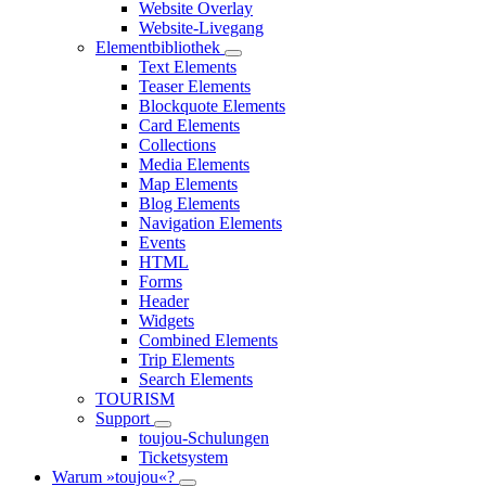
Website Overlay
Website-Livegang
Elementbibliothek
Text Elements
Teaser Elements
Blockquote Elements
Card Elements
Collections
Media Elements
Map Elements
Blog Elements
Navigation Elements
Events
HTML
Forms
Header
Widgets
Combined Elements
Trip Elements
Search Elements
TOURISM
Support
toujou-Schulungen
Ticketsystem
Warum »toujou«?