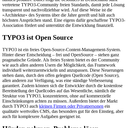
vertretene TYPO3-Community freien Standards, damit jede Lösung
transparent und nachvollziehbar wird. Auf diese Weise ist die
»Architektur« des Systems über die Jahre gereift und hält auch
höchsten Ansprüchen stand. Eine eigens dafür geschaffene TYPO3-
Association fördert und unterstützt die Entwicklung finanziell.
TYPO3 ist Open Source
TYPO3 ist ein freies Open-Source-Content-Management-System.
Hinter dieser Entscheidung – frei und OpenSource – stehen ganz
pragmatische Gründe. Als freies System bietet es der Community
wie auch allen anderen Usern die Möglichkeit, das Framework
individuell weiterzuentwickeln und anzupassen. Diese Neuerungen
stehen dann, durch den offen gelegten Quellcode (Open Source),
allen anderen zur Verfügung, was eine ständige Verbesserung
garantiert. Zudem können sich die Entwickler durch die kostenlose
Bereitstellung der Quellcodes auf das Wesentliche, nämlich die
Struktur von TYPO3, konzentrieren, ohne auf kommerzielle
Einschränkungen achten zu müssen. Außerdem bietet der Markt
durch TYPO3 auch
kleinen Firmen oder Privatpersonen
ein
qualitativ wertvolles CMS, das besonders gut für den Einstieg, aber
auch für komplexere Aufgaben geeignet ist.