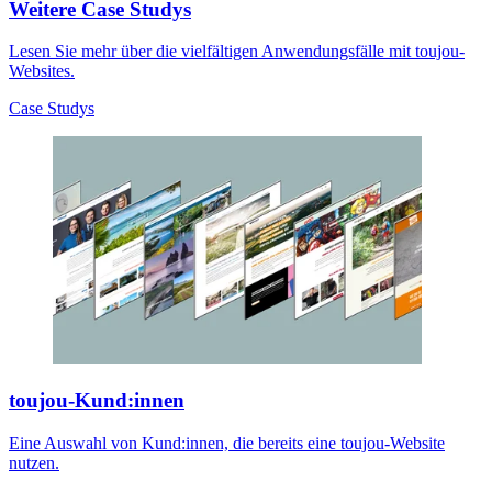
Weitere Case Studys
Lesen Sie mehr über die vielfältigen Anwendungsfälle mit toujou-
Websites.
Case Studys
toujou-Kund:innen
Eine Auswahl von Kund:innen, die bereits eine toujou-Website
nutzen.