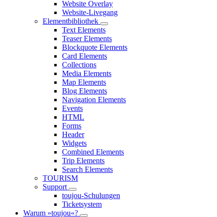
Website Overlay
Website-Livegang
Elementbibliothek
Text Elements
Teaser Elements
Blockquote Elements
Card Elements
Collections
Media Elements
Map Elements
Blog Elements
Navigation Elements
Events
HTML
Forms
Header
Widgets
Combined Elements
Trip Elements
Search Elements
TOURISM
Support
toujou-Schulungen
Ticketsystem
Warum »toujou«?