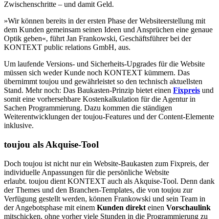
Zwischenschritte – und damit Geld.
»Wir können bereits in der ersten Phase der Websiteerstellung mit
dem Kunden gemeinsam seinen Ideen und Ansprüchen eine genaue
Optik geben«, führt Jan Frankowski, Geschäftsführer bei der
KONTEXT public relations GmbH, aus.
Um laufende Versions- und Sicherheits-Upgrades für die Website
müssen sich weder Kunde noch KONTEXT kümmern. Das
übernimmt toujou und gewährleistet so den technisch aktuellsten
Stand. Mehr noch: Das Baukasten-Prinzip bietet einen
Fixpreis
und
somit eine vorhersehbare Kostenkalkulation für die Agentur in
Sachen Programmierung. Dazu kommen die ständigen
Weiterentwicklungen der toujou-Features und der Content-Elemente
inklusive.
toujou als Akquise-Tool
Doch toujou ist nicht nur ein Website-Baukasten zum Fixpreis, der
individuelle Anpassungen für die persönliche Website
erlaubt. toujou dient KONTEXT auch als Akquise-Tool. Denn dank
der Themes und den Branchen-Templates, die von toujou zur
Verfügung gestellt werden, können Frankowski und sein Team in
der Angebotsphase mit einem
Kunden direkt
einen
Vorschaulink
mitschicken, ohne vorher viele Stunden in die Programmierung zu