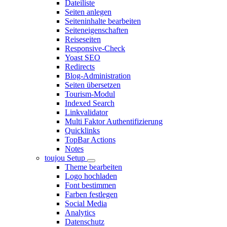
Dateiliste
Seiten anlegen
Seiteninhalte bearbeiten
Seiteneigenschaften
Reiseseiten
Responsive-Check
Yoast SEO
Redirects
Blog-Administration
Seiten übersetzen
Tourism-Modul
Indexed Search
Linkvalidator
Multi Faktor Authentifizierung
Quicklinks
TopBar Actions
Notes
toujou Setup
Theme bearbeiten
Logo hochladen
Font bestimmen
Farben festlegen
Social Media
Analytics
Datenschutz