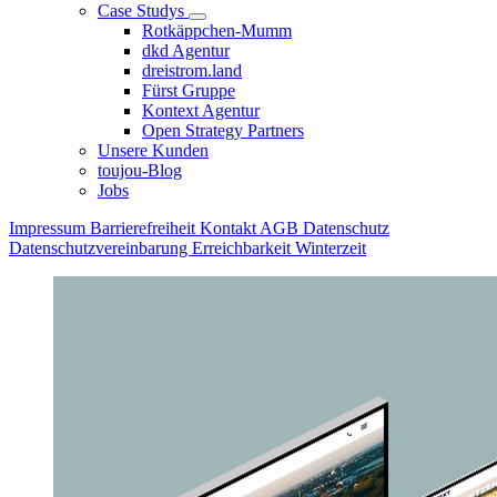
Case Studys
Rotkäppchen-Mumm
dkd Agentur
dreistrom.land
Fürst Gruppe
Kontext Agentur
Open Strategy Partners
Unsere Kunden
toujou-Blog
Jobs
Impressum
Barrierefreiheit
Kontakt
AGB
Datenschutz
Datenschutzvereinbarung
Erreichbarkeit Winterzeit