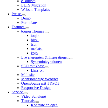
eTourism
ELTS Migration
Website-Templates
Preise
Demo
Formulare
Features
toujou Themes
toujou
hissu
tabi
medatsu
kojo
Erweiterungen & Integrationen
Systemintegrationen
SEO mit Yoast
Llms.txt
Multisite
Mehrsprachige Websites
OpenSource mit TYPO3
Responsive Design
Service
Video-Schulung
Tutorials
Kontakte anlegen