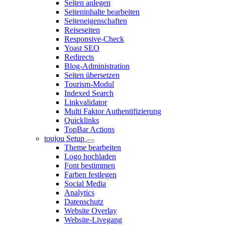
Seiten anlegen
Seiteninhalte bearbeiten
Seiteneigenschaften
Reiseseiten
Responsive-Check
Yoast SEO
Redirects
Blog-Administration
Seiten übersetzen
Tourism-Modul
Indexed Search
Linkvalidator
Multi Faktor Authentifizierung
Quicklinks
TopBar Actions
toujou Setup
Theme bearbeiten
Logo hochladen
Font bestimmen
Farben festlegen
Social Media
Analytics
Datenschutz
Website Overlay
Website-Livegang