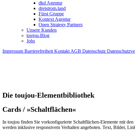
dkd Agentur
dreistrom.land
Fürst Gruppe
Kontext Agentur
Open Strategy Partners
Unsere Kunden
toujou-Blog
Jobs
Impressum
Barrierefreiheit
Kontakt
AGB
Datenschutz
Datenschutzv
Die toujou-Elementbibliothek
Cards / »Schaltflächen«
In toujou finden Sie vorkonfigurierte Schaltflächen-Elemente mit den
werden inklusive responsivem Verhalten angeboten. Text, Bilder, Li