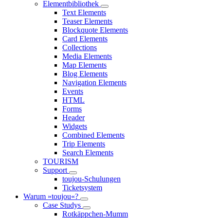
Elementbibliothek
Text Elements
Teaser Elements
Blockquote Elements
Card Elements
Collections
Media Elements
Map Elements
Blog Elements
Navigation Elements
Events
HTML
Forms
Header
Widgets
Combined Elements
Trip Elements
Search Elements
TOURISM
Support
toujou-Schulungen
Ticketsystem
Warum »toujou«?
Case Studys
Rotkäppchen-Mumm