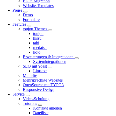
ELTS Migration
Website-Templates
Preise
Demo
Formulare
Features
toujou Themes
toujou
hissu
tabi
medatsu
kojo
Erweiterungen & Integrationen
Systemintegrationen
SEO mit Yoast
Llms.txt
Multisite
Mehrsprachige Websites
OpenSource mit TYPO3
Responsive Design
Service
Video-Schulung
Tutorials
Kontakte anlegen
Dateiliste