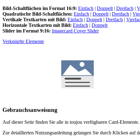
Bild-Schaltflächen im Format 16:9:
Einfach
|
Doppelt
|
Dreifach
|
V
Quadratische Bild-Schaltflächen:
Einfach
|
Doppelt
|
Dreifach
|
Vie
Vertikale Textkarten mit Bild:
Einfach
|
Doppelt
|
Dreifach
|
Vierfa
Horizontale Textkarten mit Bild:
Einfach
|
Doppelt
Slider im Format 9:16:
Imagecard Cover Slider
Verknüpfte Elemente
Gebrauchsanweisung
Auf dieser Seite finden Sie alle in toujou verfügbaren Card-Elemente
Zur detaillierten Nutzungsanleitung gelangen Sie durch Klicken auf d