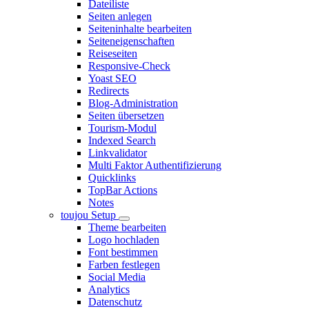
Dateiliste
Seiten anlegen
Seiteninhalte bearbeiten
Seiteneigenschaften
Reiseseiten
Responsive-Check
Yoast SEO
Redirects
Blog-Administration
Seiten übersetzen
Tourism-Modul
Indexed Search
Linkvalidator
Multi Faktor Authentifizierung
Quicklinks
TopBar Actions
Notes
toujou Setup
Theme bearbeiten
Logo hochladen
Font bestimmen
Farben festlegen
Social Media
Analytics
Datenschutz