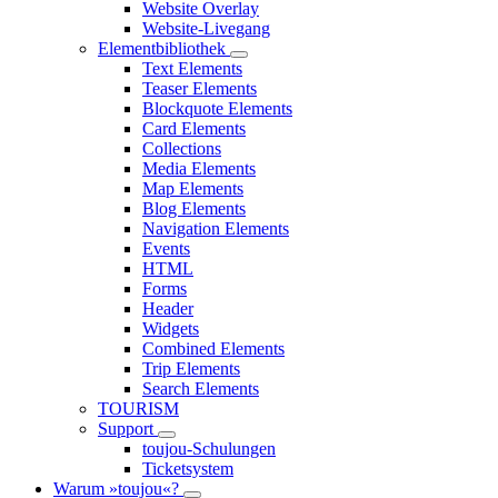
Website Overlay
Website-Livegang
Elementbibliothek
Text Elements
Teaser Elements
Blockquote Elements
Card Elements
Collections
Media Elements
Map Elements
Blog Elements
Navigation Elements
Events
HTML
Forms
Header
Widgets
Combined Elements
Trip Elements
Search Elements
TOURISM
Support
toujou-Schulungen
Ticketsystem
Warum »toujou«?