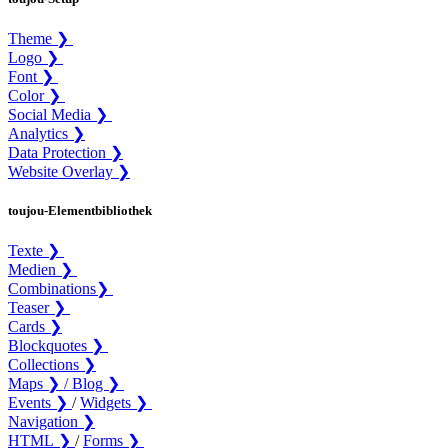
Theme ❯
Logo ❯
Font ❯
Color ❯
Social Media ❯
Analytics ❯
Data Protection ❯
Website Overlay ❯
toujou-Elementbibliothek
Texte ❯
Medien ❯
Combinations❯
Teaser ❯
Cards ❯
Blockquotes ❯
Collections ❯
Maps ❯ /
Blog ❯
Events ❯
/
Widgets ❯
Navigation ❯
HTML ❯
/
Forms ❯