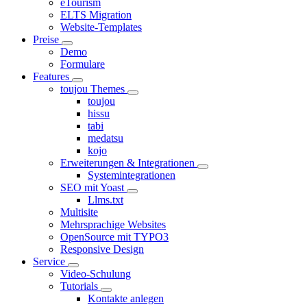
eTourism
ELTS Migration
Website-Templates
Preise
Demo
Formulare
Features
toujou Themes
toujou
hissu
tabi
medatsu
kojo
Erweiterungen & Integrationen
Systemintegrationen
SEO mit Yoast
Llms.txt
Multisite
Mehrsprachige Websites
OpenSource mit TYPO3
Responsive Design
Service
Video-Schulung
Tutorials
Kontakte anlegen