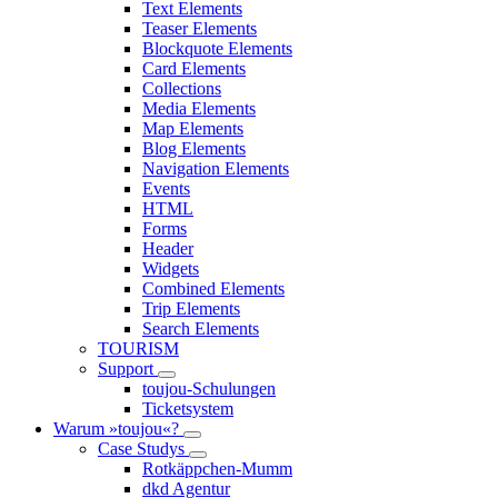
Text Elements
Teaser Elements
Blockquote Elements
Card Elements
Collections
Media Elements
Map Elements
Blog Elements
Navigation Elements
Events
HTML
Forms
Header
Widgets
Combined Elements
Trip Elements
Search Elements
TOURISM
Support
toujou-Schulungen
Ticketsystem
Warum »toujou«?
Case Studys
Rotkäppchen-Mumm
dkd Agentur