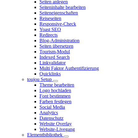
Seiten anlegen
Seiteninhalte bearbeiten
Seiteneigenschaften
Reiseseiten
Responsive-Check
Yoast SEO
Redirects
Blog-Administration
Seiten übersetzen
Tourism-Modul
Indexed Search
Linkvalidator
Multi Faktor Authentifizierung
Quicklinks
toujou Setup
Theme bearbeiten
Logo hochladen
Font bestimmen
Farben festlegen
Social Media
Analytics
Datenschutz
Website Overlay
Website-Livegang
Elementbibliothek