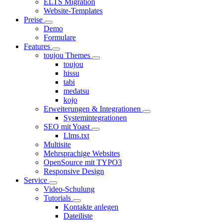
ELTS Migration
Website-Templates
Preise
Demo
Formulare
Features
toujou Themes
toujou
hissu
tabi
medatsu
kojo
Erweiterungen & Integrationen
Systemintegrationen
SEO mit Yoast
Llms.txt
Multisite
Mehrsprachige Websites
OpenSource mit TYPO3
Responsive Design
Service
Video-Schulung
Tutorials
Kontakte anlegen
Dateiliste