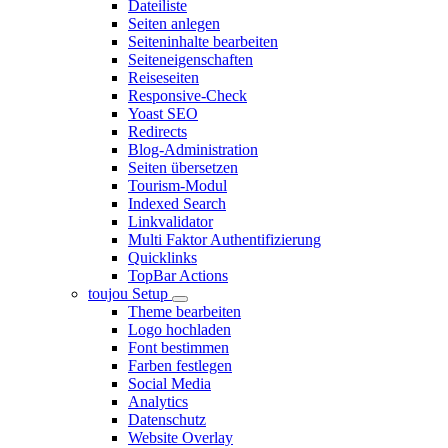
Dateiliste
Seiten anlegen
Seiteninhalte bearbeiten
Seiteneigenschaften
Reiseseiten
Responsive-Check
Yoast SEO
Redirects
Blog-Administration
Seiten übersetzen
Tourism-Modul
Indexed Search
Linkvalidator
Multi Faktor Authentifizierung
Quicklinks
TopBar Actions
toujou Setup
Theme bearbeiten
Logo hochladen
Font bestimmen
Farben festlegen
Social Media
Analytics
Datenschutz
Website Overlay