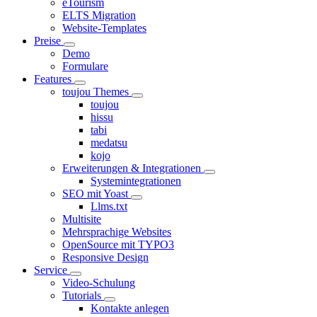
eTourism
ELTS Migration
Website-Templates
Preise
Demo
Formulare
Features
toujou Themes
toujou
hissu
tabi
medatsu
kojo
Erweiterungen & Integrationen
Systemintegrationen
SEO mit Yoast
Llms.txt
Multisite
Mehrsprachige Websites
OpenSource mit TYPO3
Responsive Design
Service
Video-Schulung
Tutorials
Kontakte anlegen