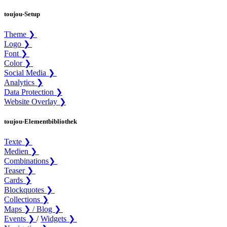
toujou-Setup
Theme ❯
Logo ❯
Font ❯
Color ❯
Social Media ❯
Analytics ❯
Data Protection ❯
Website Overlay ❯
toujou-Elementbibliothek
Texte ❯
Medien ❯
Combinations❯
Teaser ❯
Cards ❯
Blockquotes ❯
Collections ❯
Maps ❯ /
Blog ❯
Events ❯
/
Widgets ❯