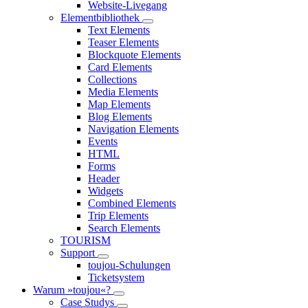
Website-Livegang
Elementbibliothek
Text Elements
Teaser Elements
Blockquote Elements
Card Elements
Collections
Media Elements
Map Elements
Blog Elements
Navigation Elements
Events
HTML
Forms
Header
Widgets
Combined Elements
Trip Elements
Search Elements
TOURISM
Support
toujou-Schulungen
Ticketsystem
Warum »toujou«?
Case Studys