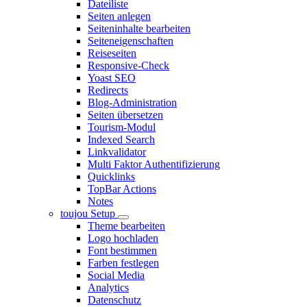
Dateiliste
Seiten anlegen
Seiteninhalte bearbeiten
Seiteneigenschaften
Reiseseiten
Responsive-Check
Yoast SEO
Redirects
Blog-Administration
Seiten übersetzen
Tourism-Modul
Indexed Search
Linkvalidator
Multi Faktor Authentifizierung
Quicklinks
TopBar Actions
Notes
toujou Setup
Theme bearbeiten
Logo hochladen
Font bestimmen
Farben festlegen
Social Media
Analytics
Datenschutz