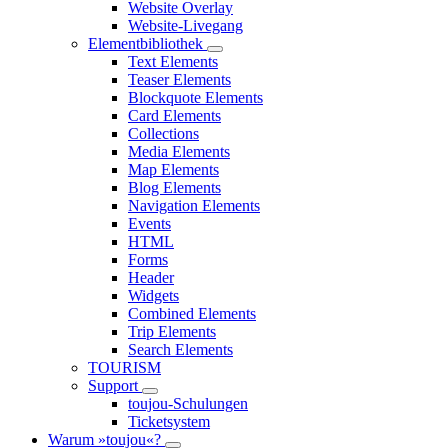
Website Overlay
Website-Livegang
Elementbibliothek
Text Elements
Teaser Elements
Blockquote Elements
Card Elements
Collections
Media Elements
Map Elements
Blog Elements
Navigation Elements
Events
HTML
Forms
Header
Widgets
Combined Elements
Trip Elements
Search Elements
TOURISM
Support
toujou-Schulungen
Ticketsystem
Warum »toujou«?