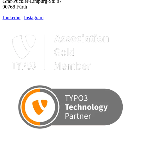
Graf-Pückler-Limpurg-Str. 87
90768 Fürth
Linkedin
|
Instagram