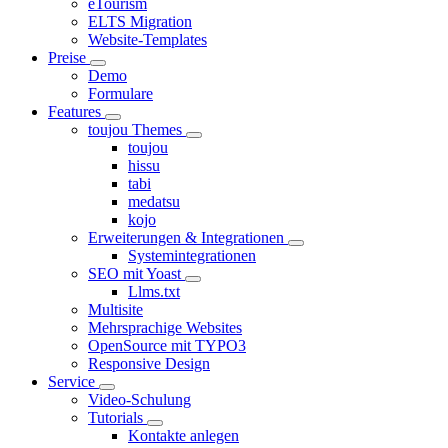
eTourism
ELTS Migration
Website-Templates
Preise
Demo
Formulare
Features
toujou Themes
toujou
hissu
tabi
medatsu
kojo
Erweiterungen & Integrationen
Systemintegrationen
SEO mit Yoast
Llms.txt
Multisite
Mehrsprachige Websites
OpenSource mit TYPO3
Responsive Design
Service
Video-Schulung
Tutorials
Kontakte anlegen