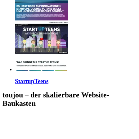
StartupTeens
toujou – der skalierbare Website-
Baukasten
25
Jahre Web-Erfahrung
5
Website-Themes