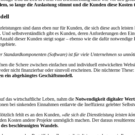
oblem, so lange die Auslastung stimmt und die Kunden diese Kosten 
dell
leistungen sind dann eben nur für Kunden, die sich diese auch leisten
. Und selbstverständlich gibt es Kunden, deren Anforderungen den Ein
ie Anzahl dieser Kunden steigt sogar – ebenso wie die dafür notwendig
egebiete.
rer Standardkomponenten (Software) ist für viele Unternehmen so unnöti
en die Schere zwischen einfachen und individuell entwickelten Website
eder nicht finanzierbar oder sinnvoll erscheinen. Die nüchterne These
ten ein abgehängtes Geschäftsmodell.
f das wirtschaftliche Leben, nahm die
Notwendigkeit digitaler Wer
nen bei sinkenden Einnahmen entlarvte die Ineffizienz gelebter Selbstv
plötzlich fehlt es an den Kunden,
»die sich die Dienstleistung leisten k
nden Kosten andere Projekte unmöglich machen. Der daraus resultier
 des beschleunigten Wandels
.