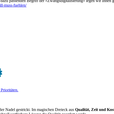
 dazu passenden Begriff der »Zwangsdigitalisierung« legen wir Ihnen g
ll-muss-fuehlen/
Prioritäten.
ißer Nadel gestrickt. Im magischen Dreieck aus
Qualität, Zeit und Kos