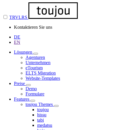
TRVLRS
Kontaktieren Sie uns
DE
EN
Lösungen
Agenturen
Unternehmen
eTourism
ELTS Migration
Website-Templates
Preise
Demo
Formulare
Features
toujou Themes
toujou
hissu
tabi
medatsu