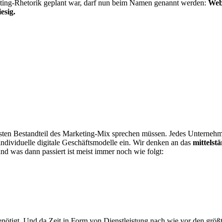
eting-Rhetorik geplant war, darf nun beim Namen genannt werden:
Webs
esig.
s festen Bestandteil des Marketing-Mix sprechen müssen. Jedes Untern
r individuelle digitale Geschäftsmodelle ein. Wir denken an das
mittelst
d was dann passiert ist meist immer noch wie folgt:
t benötigt. Und da Zeit in Form von Dienstleistung nach wie vor den grö