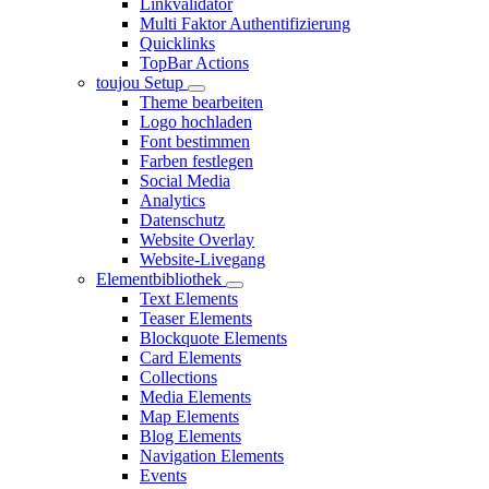
Linkvalidator
Multi Faktor Authentifizierung
Quicklinks
TopBar Actions
toujou Setup
Theme bearbeiten
Logo hochladen
Font bestimmen
Farben festlegen
Social Media
Analytics
Datenschutz
Website Overlay
Website-Livegang
Elementbibliothek
Text Elements
Teaser Elements
Blockquote Elements
Card Elements
Collections
Media Elements
Map Elements
Blog Elements
Navigation Elements
Events