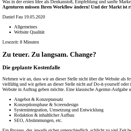
Was in der ersten Idee als Denkanstoß, Empfehlung und sanfte Mark
Agenturen müssen Ihren Workflow ändern! Und der Markt ist ri
Daniel Fau
19.05.2020
Allgemeines
Website Qualität
Lesezeit:
Zu teuer. Zu langsam. Change?
Die geplante Kostenfalle
Nehmen wir an, dass wir an dieser Stelle nicht über die Website al
vielfältig und wir gehen an dieser Stelle nicht auf Do-it-yourself ode
Website in Auftrag geben möchte. Eine klassische Agentur-Aufgabe un
Angebot & Konzeptansatz
Konzeptionsphase & Screendesign
Systemintegration, Umsetzung und Entwicklung
Redaktion & inhaltlicher Aufbau
SEO, Abstimmungen, etc.
Ein Prozess, der, jeweils sicher unterschiedlich, schlicht zu viel Zei