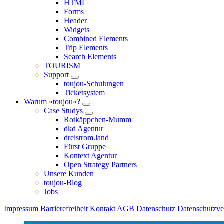
HTML
Forms
Header
Widgets
Combined Elements
Trip Elements
Search Elements
TOURISM
Support
toujou-Schulungen
Ticketsystem
Warum »toujou«?
Case Studys
Rotkäppchen-Mumm
dkd Agentur
dreistrom.land
Fürst Gruppe
Kontext Agentur
Open Strategy Partners
Unsere Kunden
toujou-Blog
Jobs
Impressum
Barrierefreiheit
Kontakt
AGB
Datenschutz
Datenschutzv