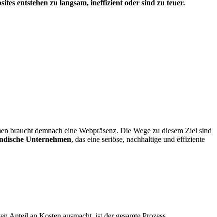
ites entstehen zu langsam, ineffizient oder sind zu teuer.
ehmen braucht demnach eine Webpräsenz. Die Wege zu diesem Ziel sind
ändische Unternehmen
, das eine seriöse, nachhaltige und effiziente
ßten Anteil an Kosten ausmacht, ist der gesamte Prozess