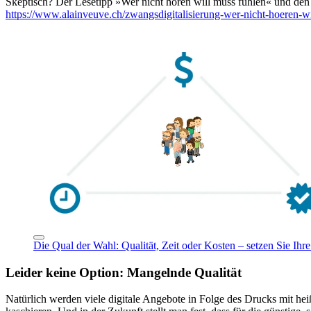
Skeptisch? Der Lesetipp »Wer nicht hören will muss fühlen« und den
https://www.alainveuve.ch/zwangsdigitalisierung-wer-nicht-hoeren-wi
Die Qual der Wahl: Qualität, Zeit oder Kosten – setzen Sie Ihre 
Leider keine Option: Mangelnde Qualität
Natürlich werden viele digitale Angebote in Folge des Drucks mit he