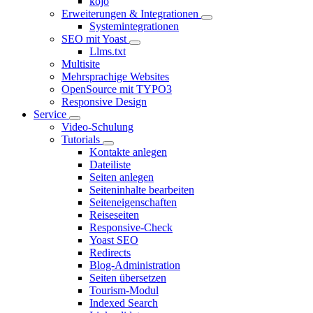
kojo
Erweiterungen & Integrationen
Systemintegrationen
SEO mit Yoast
Llms.txt
Multisite
Mehrsprachige Websites
OpenSource mit TYPO3
Responsive Design
Service
Video-Schulung
Tutorials
Kontakte anlegen
Dateiliste
Seiten anlegen
Seiteninhalte bearbeiten
Seiteneigenschaften
Reiseseiten
Responsive-Check
Yoast SEO
Redirects
Blog-Administration
Seiten übersetzen
Tourism-Modul
Indexed Search