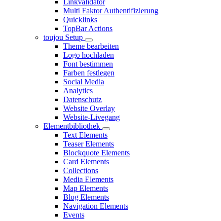
Linkvalidator
Multi Faktor Authentifizierung
Quicklinks
TopBar Actions
toujou Setup
Theme bearbeiten
Logo hochladen
Font bestimmen
Farben festlegen
Social Media
Analytics
Datenschutz
Website Overlay
Website-Livegang
Elementbibliothek
Text Elements
Teaser Elements
Blockquote Elements
Card Elements
Collections
Media Elements
Map Elements
Blog Elements
Navigation Elements
Events