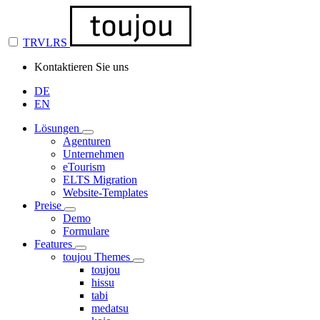
TRVLRS
Kontaktieren Sie uns
DE
EN
Lösungen
Agenturen
Unternehmen
eTourism
ELTS Migration
Website-Templates
Preise
Demo
Formulare
Features
toujou Themes
toujou
hissu
tabi
medatsu