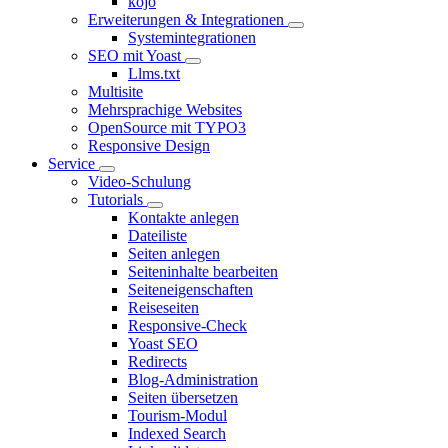
kojo
Erweiterungen & Integrationen
Systemintegrationen
SEO mit Yoast
Llms.txt
Multisite
Mehrsprachige Websites
OpenSource mit TYPO3
Responsive Design
Service
Video-Schulung
Tutorials
Kontakte anlegen
Dateiliste
Seiten anlegen
Seiteninhalte bearbeiten
Seiteneigenschaften
Reiseseiten
Responsive-Check
Yoast SEO
Redirects
Blog-Administration
Seiten übersetzen
Tourism-Modul
Indexed Search