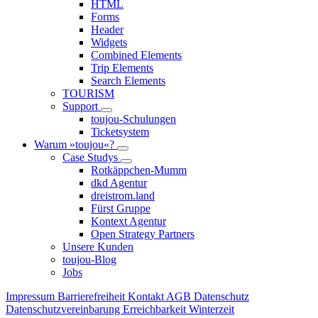
HTML
Forms
Header
Widgets
Combined Elements
Trip Elements
Search Elements
TOURISM
Support
toujou-Schulungen
Ticketsystem
Warum »toujou«?
Case Studys
Rotkäppchen-Mumm
dkd Agentur
dreistrom.land
Fürst Gruppe
Kontext Agentur
Open Strategy Partners
Unsere Kunden
toujou-Blog
Jobs
Impressum
Barrierefreiheit
Kontakt
AGB
Datenschutz
Datenschutzvereinbarung
Erreichbarkeit Winterzeit