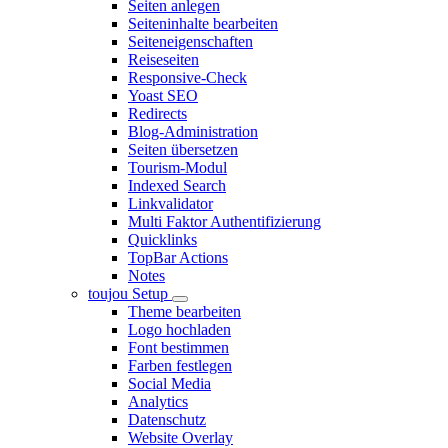
Seiten anlegen
Seiteninhalte bearbeiten
Seiteneigenschaften
Reiseseiten
Responsive-Check
Yoast SEO
Redirects
Blog-Administration
Seiten übersetzen
Tourism-Modul
Indexed Search
Linkvalidator
Multi Faktor Authentifizierung
Quicklinks
TopBar Actions
Notes
toujou Setup
Theme bearbeiten
Logo hochladen
Font bestimmen
Farben festlegen
Social Media
Analytics
Datenschutz
Website Overlay