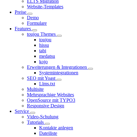
ELTS Migration
Website-Templates
Preise
Demo
Formulare
Features
toujou Themes
toujou
hissu
tabi
medatsu
kojo
Erweiterungen & Integrationen
Systemintegrationen
SEO mit Yoast
Llms.txt
Multisite
Mehrsprachige Websites
OpenSource mit TYPO3
Responsive Design
Service
Video-Schulung
Tutorials
Kontakte anlegen
Dateiliste