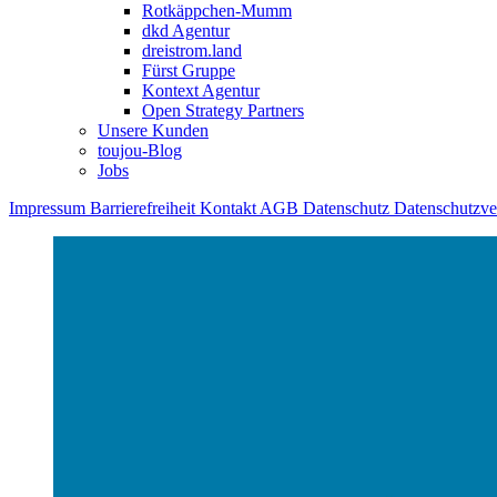
Rotkäppchen-Mumm
dkd Agentur
dreistrom.land
Fürst Gruppe
Kontext Agentur
Open Strategy Partners
Unsere Kunden
toujou-Blog
Jobs
Impressum
Barrierefreiheit
Kontakt
AGB
Datenschutz
Datenschutzv