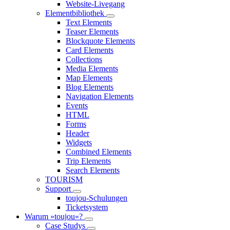
Website-Livegang
Elementbibliothek
Text Elements
Teaser Elements
Blockquote Elements
Card Elements
Collections
Media Elements
Map Elements
Blog Elements
Navigation Elements
Events
HTML
Forms
Header
Widgets
Combined Elements
Trip Elements
Search Elements
TOURISM
Support
toujou-Schulungen
Ticketsystem
Warum »toujou«?
Case Studys