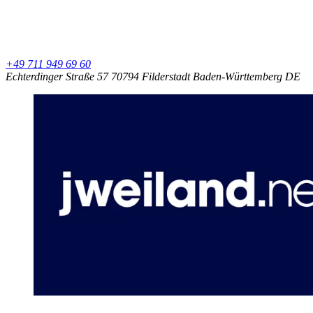
+49 711 949 69 60
Echterdinger Straße 57
70794 Filderstadt
Baden-Württemberg
DE