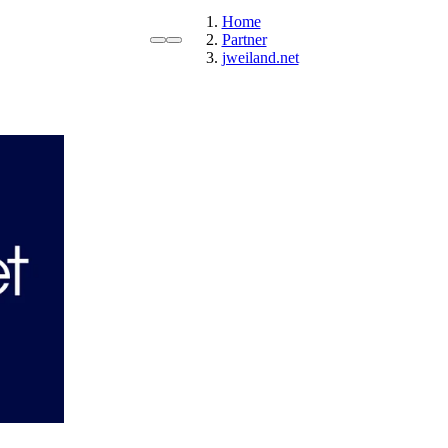
Home
Partner
jweiland.net