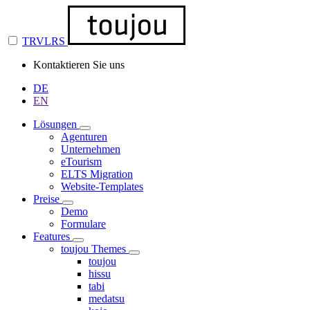
TRVLRS
Kontaktieren Sie uns
DE
EN
Lösungen
Agenturen
Unternehmen
eTourism
ELTS Migration
Website-Templates
Preise
Demo
Formulare
Features
toujou Themes
toujou
hissu
tabi
medatsu