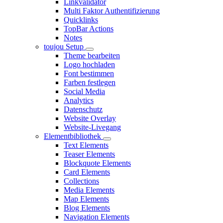
Linkvalidator
Multi Faktor Authentifizierung
Quicklinks
TopBar Actions
Notes
toujou Setup
Theme bearbeiten
Logo hochladen
Font bestimmen
Farben festlegen
Social Media
Analytics
Datenschutz
Website Overlay
Website-Livegang
Elementbibliothek
Text Elements
Teaser Elements
Blockquote Elements
Card Elements
Collections
Media Elements
Map Elements
Blog Elements
Navigation Elements