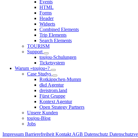
Events
HTML
Forms
Header
Widgets
Combined Elements
Trip Elements
Search Elements
TOURISM
Support
toujou-Schulungen
Ticketsystem
Warum »toujou«?
Case Studys
Rotkäppchen-Mumm
dkd Agentur
dreistrom.land
Fürst Gruppe
Kontext Agentur
Open Strategy Partners
Unsere Kunden
toujou-Blog
Jobs
Impressum
Barrierefreiheit
Kontakt
AGB
Datenschutz
Datenschutzv