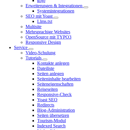
kojo
Erweiterungen & Integrationen
Systemintegrationen
SEO mit Yoast
Llms.txt
Multisite
Mehrsprachige Websites
OpenSource mit TYPO3
Responsive Design
Service
Video-Schulung
Tutorials
Kontakte anlegen
Dateiliste
Seiten anlegen
Seiteninhalte bearbeiten
Seiteneigenschaften
Reiseseiten
Responsive-Check
Yoast SEO
Redirects
Blog-Administration
Seiten übersetzen
Tourism-Modul
Indexed Search