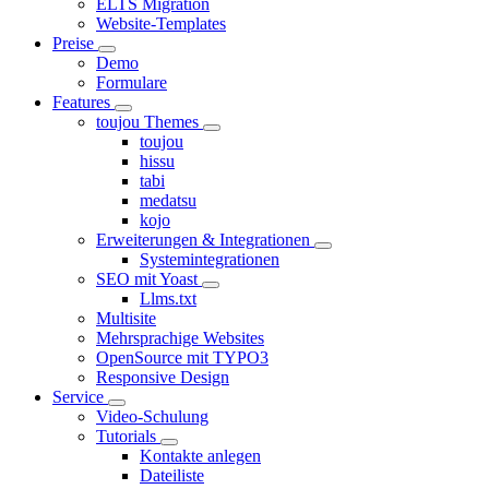
ELTS Migration
Website-Templates
Preise
Demo
Formulare
Features
toujou Themes
toujou
hissu
tabi
medatsu
kojo
Erweiterungen & Integrationen
Systemintegrationen
SEO mit Yoast
Llms.txt
Multisite
Mehrsprachige Websites
OpenSource mit TYPO3
Responsive Design
Service
Video-Schulung
Tutorials
Kontakte anlegen
Dateiliste