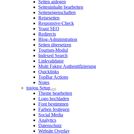
Seiten anlegen
Seiteninhalte bearbeiten
Seiteneigenschaften
Reiseseiten
Responsive-Check
Yoast SEO
Redirects
Blog-Administration
Seiten übersetzen
Tourism-Modul
Indexed Search
Linkvalidator
Multi Faktor Authentifizierung
Quicklinks
TopBar Actions
Notes
toujou Setup
Theme bearbeiten
Logo hochladen
Font bestimmen
Farben festlegen
Social Media
Analytics
Datenschutz
Website Overlay