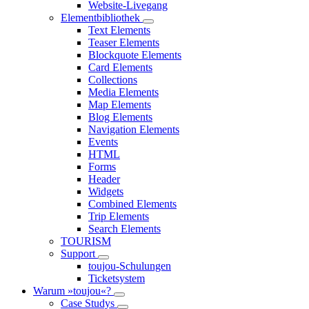
Website-Livegang
Elementbibliothek
Text Elements
Teaser Elements
Blockquote Elements
Card Elements
Collections
Media Elements
Map Elements
Blog Elements
Navigation Elements
Events
HTML
Forms
Header
Widgets
Combined Elements
Trip Elements
Search Elements
TOURISM
Support
toujou-Schulungen
Ticketsystem
Warum »toujou«?
Case Studys