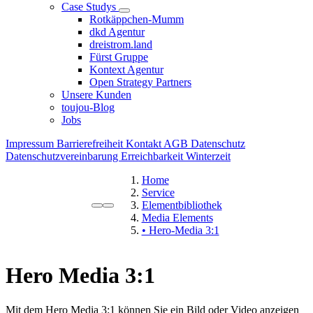
Case Studys
Rotkäppchen-Mumm
dkd Agentur
dreistrom.land
Fürst Gruppe
Kontext Agentur
Open Strategy Partners
Unsere Kunden
toujou-Blog
Jobs
Impressum
Barrierefreiheit
Kontakt
AGB
Datenschutz
Datenschutzvereinbarung
Erreichbarkeit Winterzeit
Home
Service
Elementbibliothek
Media Elements
• Hero-Media 3:1
Hero Media 3:1
Mit dem Hero Media 3:1 können Sie ein Bild oder Video anzeigen