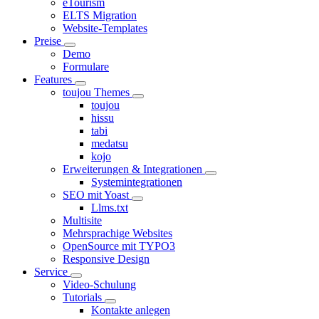
eTourism
ELTS Migration
Website-Templates
Preise
Demo
Formulare
Features
toujou Themes
toujou
hissu
tabi
medatsu
kojo
Erweiterungen & Integrationen
Systemintegrationen
SEO mit Yoast
Llms.txt
Multisite
Mehrsprachige Websites
OpenSource mit TYPO3
Responsive Design
Service
Video-Schulung
Tutorials
Kontakte anlegen