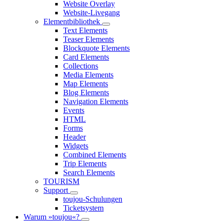
Website Overlay
Website-Livegang
Elementbibliothek
Text Elements
Teaser Elements
Blockquote Elements
Card Elements
Collections
Media Elements
Map Elements
Blog Elements
Navigation Elements
Events
HTML
Forms
Header
Widgets
Combined Elements
Trip Elements
Search Elements
TOURISM
Support
toujou-Schulungen
Ticketsystem
Warum »toujou«?