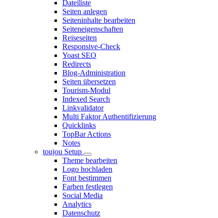
Dateiliste
Seiten anlegen
Seiteninhalte bearbeiten
Seiteneigenschaften
Reiseseiten
Responsive-Check
Yoast SEO
Redirects
Blog-Administration
Seiten übersetzen
Tourism-Modul
Indexed Search
Linkvalidator
Multi Faktor Authentifizierung
Quicklinks
TopBar Actions
Notes
toujou Setup
Theme bearbeiten
Logo hochladen
Font bestimmen
Farben festlegen
Social Media
Analytics
Datenschutz