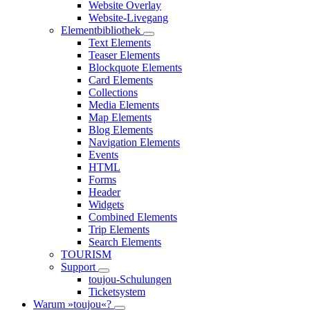
Website Overlay
Website-Livegang
Elementbibliothek
Text Elements
Teaser Elements
Blockquote Elements
Card Elements
Collections
Media Elements
Map Elements
Blog Elements
Navigation Elements
Events
HTML
Forms
Header
Widgets
Combined Elements
Trip Elements
Search Elements
TOURISM
Support
toujou-Schulungen
Ticketsystem
Warum »toujou«?