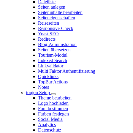
Dateiliste
Seiten anlegen
Seiteninhalte bearbeiten
Seiteneigenschaften
Reiseseiten
Responsive-Check
Yoast SEO
Redirects
Blog-Administration
Seiten übersetzen
Tourism-Modul
Indexed Search
Linkvalidator
Multi Faktor Authentifizierung
Quicklinks
TopBar Actions
Notes
toujou Setup
Theme bearbeiten
Logo hochladen
Font bestimmen
Farben festlegen
Social Media
Analytics
Datenschutz