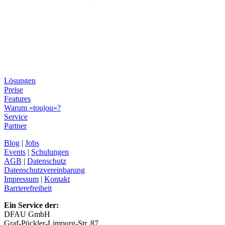
Lösungen
Preise
Features
Warum »toujou«?
Service
Partner
Blog
|
Jobs
Events
|
Schulungen
AGB
|
Datenschutz
Datenschutzvereinbarung
Impressum
|
Kontakt
Barrierefreiheit
Ein Service der:
DFAU GmbH
Graf-Pückler-Limpurg-Str. 87