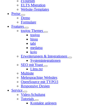
eTourism
ELTS Migration
Website-Templates
Preise
Demo
Formulare
Features
toujou Themes
toujou
hissu
tabi
medatsu
kojo
Erweiterungen & Integrationen
Systemintegrationen
SEO mit Yoast
Llms.txt
Multisite
Mehrsprachige Websites
OpenSource mit TYPO3
Responsive Design
Service
Video-Schulung
Tutorials
Kontakte anlegen