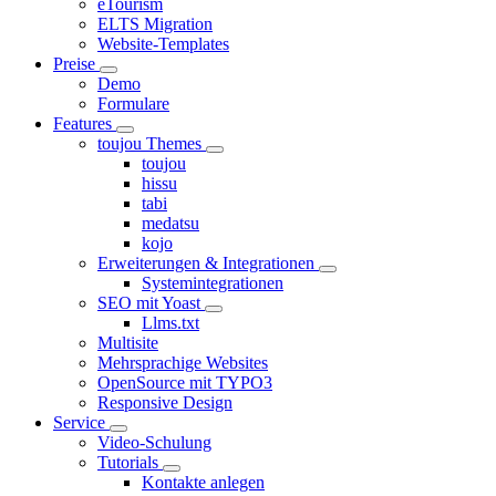
eTourism
ELTS Migration
Website-Templates
Preise
Demo
Formulare
Features
toujou Themes
toujou
hissu
tabi
medatsu
kojo
Erweiterungen & Integrationen
Systemintegrationen
SEO mit Yoast
Llms.txt
Multisite
Mehrsprachige Websites
OpenSource mit TYPO3
Responsive Design
Service
Video-Schulung
Tutorials
Kontakte anlegen