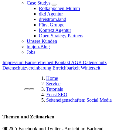
Case Studys
Rotkäppchen-Mumm
dkd Agentur
dreistrom.land
Fürst Gruppe
Kontext Agentur
Open Strategy Partners
Unsere Kunden
toujou-Blog
Jobs
Impressum
Barrierefreiheit
Kontakt
AGB
Datenschutz
Datenschutzvereinbarung
Erreichbarkeit Winterzeit
Home
Service
Tutorials
Yoast SEO
Seiteneigenschaften: Social Media
Themen und Zeitmarken
00'25'':
Facebook und Twitter - Ansicht im Backend