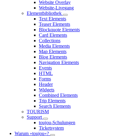
Website Overlay
Website-Livegang
Elementbibliothek
Text Elements
Teaser Elements
Blockquote Elements
Card Elements
Collections
Media Elements
Map Elements
Blog Elements
Navigation Elements
Events
HTML
Forms
Header
Widgets
Combined Elements
Trip Elements
Search Elements
TOURISM
Support
toujou-Schulungen
Ticketsystem
Warum »toujou«?