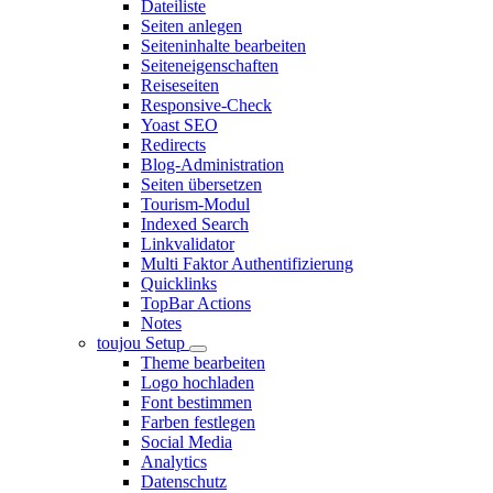
Dateiliste
Seiten anlegen
Seiteninhalte bearbeiten
Seiteneigenschaften
Reiseseiten
Responsive-Check
Yoast SEO
Redirects
Blog-Administration
Seiten übersetzen
Tourism-Modul
Indexed Search
Linkvalidator
Multi Faktor Authentifizierung
Quicklinks
TopBar Actions
Notes
toujou Setup
Theme bearbeiten
Logo hochladen
Font bestimmen
Farben festlegen
Social Media
Analytics
Datenschutz