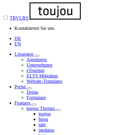
TRVLRS
Kontaktieren Sie uns
DE
EN
Lösungen
Agenturen
Unternehmen
eTourism
ELTS Migration
Website-Templates
Preise
Demo
Formulare
Features
toujou Themes
toujou
hissu
tabi
medatsu