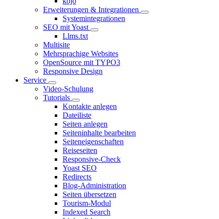
kojo
Erweiterungen & Integrationen
Systemintegrationen
SEO mit Yoast
Llms.txt
Multisite
Mehrsprachige Websites
OpenSource mit TYPO3
Responsive Design
Service
Video-Schulung
Tutorials
Kontakte anlegen
Dateiliste
Seiten anlegen
Seiteninhalte bearbeiten
Seiteneigenschaften
Reiseseiten
Responsive-Check
Yoast SEO
Redirects
Blog-Administration
Seiten übersetzen
Tourism-Modul
Indexed Search