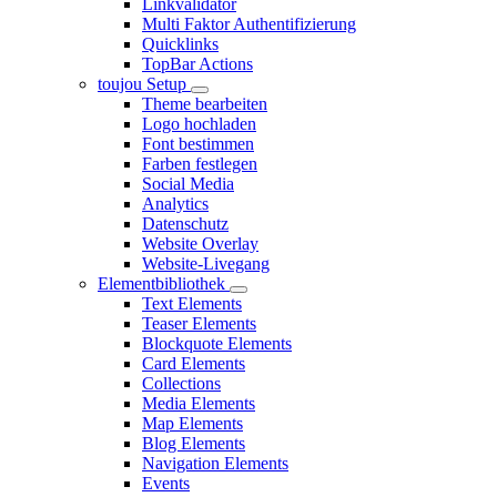
Linkvalidator
Multi Faktor Authentifizierung
Quicklinks
TopBar Actions
toujou Setup
Theme bearbeiten
Logo hochladen
Font bestimmen
Farben festlegen
Social Media
Analytics
Datenschutz
Website Overlay
Website-Livegang
Elementbibliothek
Text Elements
Teaser Elements
Blockquote Elements
Card Elements
Collections
Media Elements
Map Elements
Blog Elements
Navigation Elements
Events