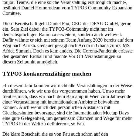
toujou-Teams, die eine solche Veranstaltung erst möglich macht«,
resümiert Daniel Homorodean vom TYPO3 Community Expansion
Comittee.
Diese Bereitschaft geht Daniel Fau, CEO der DFAU GmbH, gerne
ein. Sein Ziel dabei: die TYPO3-Community nicht nur im
deutschsprachigen Raum zu erweitern, sondern auch weltweit.
Dafür wähnte er sich mit seinem Team Anfang 2020 bereits auf dem
Weg nach Afrika. Genauer gesagt nach Accra in Ghana zum CMS
Africa Summit. Doch es kam anders. Die Corona-Pandemie erfasste
den gesamten Erdball und machte Vor-Ort-Veranstaltungen zu
diesem Zeitpunkt unmöglich.
TYPO3 konkurrenzfähiger machen
»In diesem Jahr konnten wir nicht alle Veranstaltungen in der Weise
durchführen, wie wir uns das vorgenommen haben. Umso mehr
freut es mich, dass wir nach dem Barcamp in Wien zum Jahresende
einer Veranstaltung mit internationalem Ambiente beiwohnen
können. Auch wenn ich den persönlichen Austausch mit
Gleichgesinnten bevorzuge, sind die Internationalen Meetup Days
eine gute Gelegenheit, um gemeinsam Chancen und Wege für mehr
TYPO3 in der Welt zu definieren«, so Fau.
Die klare Botschaft, die es von Fau auch schon auf den