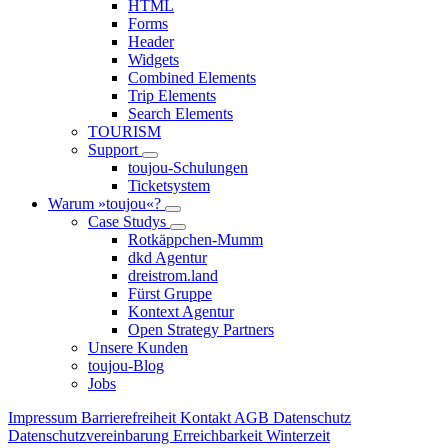
HTML
Forms
Header
Widgets
Combined Elements
Trip Elements
Search Elements
TOURISM
Support
toujou-Schulungen
Ticketsystem
Warum »toujou«?
Case Studys
Rotkäppchen-Mumm
dkd Agentur
dreistrom.land
Fürst Gruppe
Kontext Agentur
Open Strategy Partners
Unsere Kunden
toujou-Blog
Jobs
Impressum
Barrierefreiheit
Kontakt
AGB
Datenschutz
Datenschutzvereinbarung
Erreichbarkeit Winterzeit