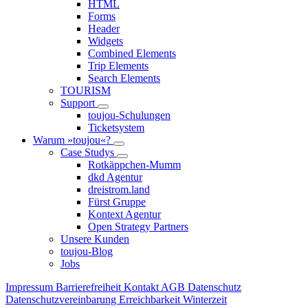
HTML
Forms
Header
Widgets
Combined Elements
Trip Elements
Search Elements
TOURISM
Support
toujou-Schulungen
Ticketsystem
Warum »toujou«?
Case Studys
Rotkäppchen-Mumm
dkd Agentur
dreistrom.land
Fürst Gruppe
Kontext Agentur
Open Strategy Partners
Unsere Kunden
toujou-Blog
Jobs
Impressum
Barrierefreiheit
Kontakt
AGB
Datenschutz
Datenschutzvereinbarung
Erreichbarkeit Winterzeit