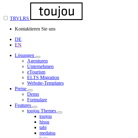
TRVLRS
Kontaktieren Sie uns
DE
EN
Lösungen
Agenturen
Unternehmen
eTourism
ELTS Migration
Website-Templates
Preise
Demo
Formulare
Features
toujou Themes
toujou
hissu
tabi
medatsu