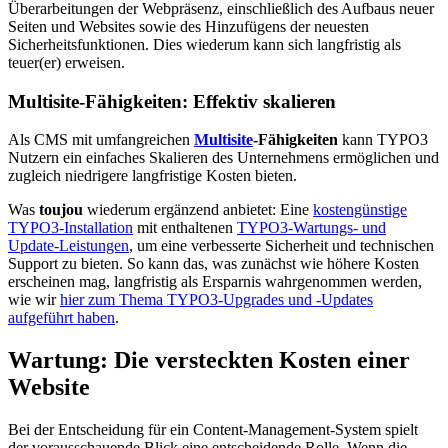
Überarbeitungen der Webpräsenz, einschließlich des Aufbaus neuer
Seiten und Websites sowie des Hinzufügens der neuesten
Sicherheitsfunktionen. Dies wiederum kann sich langfristig als
teuer(er) erweisen.
Multisite-Fähigkeiten: Effektiv skalieren
Als CMS mit umfangreichen
Multisite
-Fähigkeiten
kann TYPO3
Nutzern ein einfaches Skalieren des Unternehmens ermöglichen und
zugleich niedrigere langfristige Kosten bieten.
Was
toujou
wiederum ergänzend anbietet: Eine
kostengünstige
TYPO3-Installation
mit enthaltenen
TYPO3-Wartungs- und
Update-Leistungen
, um eine verbesserte Sicherheit und technischen
Support zu bieten. So kann das, was zunächst wie höhere Kosten
erscheinen mag, langfristig als Ersparnis wahrgenommen werden,
wie wir
hier zum Thema TYPO3-Upgrades und -Updates
aufgeführt haben
.
Wartung: Die versteckten Kosten einer
Website
Bei der Entscheidung für ein Content-Management-System spielt
der vorausschauende Blick eine entscheidende Rolle. Wenn die