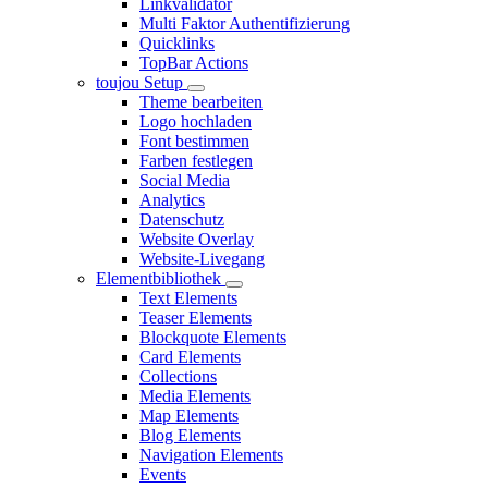
Linkvalidator
Multi Faktor Authentifizierung
Quicklinks
TopBar Actions
toujou Setup
Theme bearbeiten
Logo hochladen
Font bestimmen
Farben festlegen
Social Media
Analytics
Datenschutz
Website Overlay
Website-Livegang
Elementbibliothek
Text Elements
Teaser Elements
Blockquote Elements
Card Elements
Collections
Media Elements
Map Elements
Blog Elements
Navigation Elements
Events