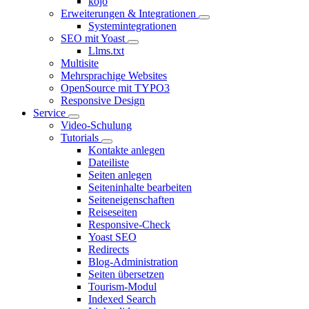
kojo
Erweiterungen & Integrationen
Systemintegrationen
SEO mit Yoast
Llms.txt
Multisite
Mehrsprachige Websites
OpenSource mit TYPO3
Responsive Design
Service
Video-Schulung
Tutorials
Kontakte anlegen
Dateiliste
Seiten anlegen
Seiteninhalte bearbeiten
Seiteneigenschaften
Reiseseiten
Responsive-Check
Yoast SEO
Redirects
Blog-Administration
Seiten übersetzen
Tourism-Modul
Indexed Search