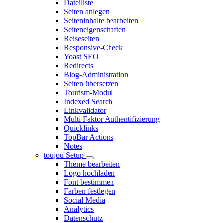
Dateiliste
Seiten anlegen
Seiteninhalte bearbeiten
Seiteneigenschaften
Reiseseiten
Responsive-Check
Yoast SEO
Redirects
Blog-Administration
Seiten übersetzen
Tourism-Modul
Indexed Search
Linkvalidator
Multi Faktor Authentifizierung
Quicklinks
TopBar Actions
Notes
toujou Setup
Theme bearbeiten
Logo hochladen
Font bestimmen
Farben festlegen
Social Media
Analytics
Datenschutz