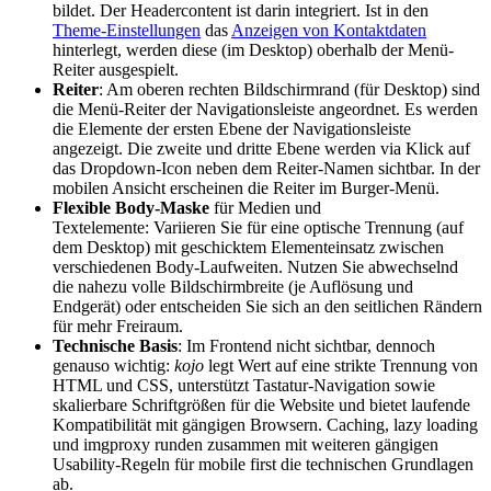
bildet. Der Headercontent ist darin integriert. Ist in den
Theme-Einstellungen
das
Anzeigen von Kontaktdaten
hinterlegt, werden diese (im Desktop) oberhalb der Menü-
Reiter ausgespielt.
Reiter
: Am oberen rechten Bildschirmrand (für Desktop) sind
die Menü-
Reiter der Navigationsleiste angeordnet. Es werden
die Elemente der ersten Ebene der Navigationsleiste
angezeigt. Die zweite und dritte Ebene werden via Klick auf
das Dropdown-Icon neben dem Reiter-Namen sichtbar. In der
mobilen Ansicht erscheinen die Reiter im Burger-Menü.
Flexible Body-Maske
für Medien und
Textelemente: V
ariieren Sie für eine optische Trennung (auf
dem Desktop) mit geschicktem Elementeinsatz zwischen
verschiedenen Body-Laufweiten. Nutzen Sie abwechselnd
die nahezu volle Bildschirmbreite (je Auflösung und
Endgerät) oder entscheiden Sie sich an den seitlichen Rändern
für mehr Freiraum.
Technische Basis
: Im Frontend nicht sichtbar, dennoch
genauso wichtig:
kojo
legt Wert auf eine strikte Trennung von
HTML und CSS, unterstützt Tastatur-Navigation sowie
skalierbare Schriftgrößen für die Website und bietet laufende
Kompatibilität mit gängigen Browsern. Caching, lazy loading
und imgproxy runden zusammen mit weiteren gängigen
Usability-Regeln für mobile first die technischen Grundlagen
ab.