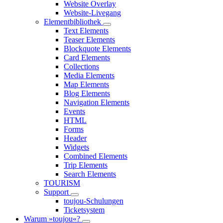
Website Overlay
Website-Livegang
Elementbibliothek
Text Elements
Teaser Elements
Blockquote Elements
Card Elements
Collections
Media Elements
Map Elements
Blog Elements
Navigation Elements
Events
HTML
Forms
Header
Widgets
Combined Elements
Trip Elements
Search Elements
TOURISM
Support
toujou-Schulungen
Ticketsystem
Warum »toujou«?