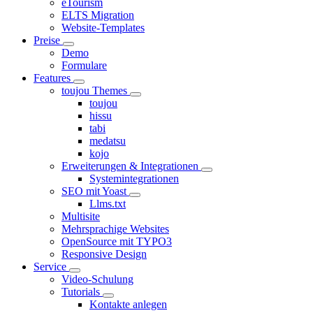
eTourism
ELTS Migration
Website-Templates
Preise
Demo
Formulare
Features
toujou Themes
toujou
hissu
tabi
medatsu
kojo
Erweiterungen & Integrationen
Systemintegrationen
SEO mit Yoast
Llms.txt
Multisite
Mehrsprachige Websites
OpenSource mit TYPO3
Responsive Design
Service
Video-Schulung
Tutorials
Kontakte anlegen