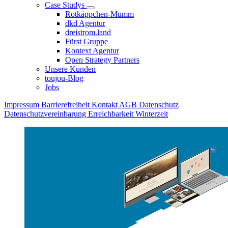
Case Studys
Rotkäppchen-Mumm
dkd Agentur
dreistrom.land
Fürst Gruppe
Kontext Agentur
Open Strategy Partners
Unsere Kunden
toujou-Blog
Jobs
Impressum
Barrierefreiheit
Kontakt
AGB
Datenschutz
Datenschutzvereinbarung
Erreichbarkeit Winterzeit