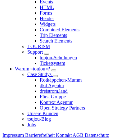
Events
HTML
Forms
Header
Widgets
Combined Elements
Trip Elements
Search Elements
TOURISM
Support
toujou-Schulungen
Ticketsystem
Warum »toujou«?
Case Studys
Rotkäppchen-Mumm
dkd Agentur
dreistrom.land
Fürst Gruppe
Kontext Agentur
Open Strategy Partners
Unsere Kunden
toujou-Blog
Jobs
Impressum
Barrierefreiheit
Kontakt
AGB
Datenschutz