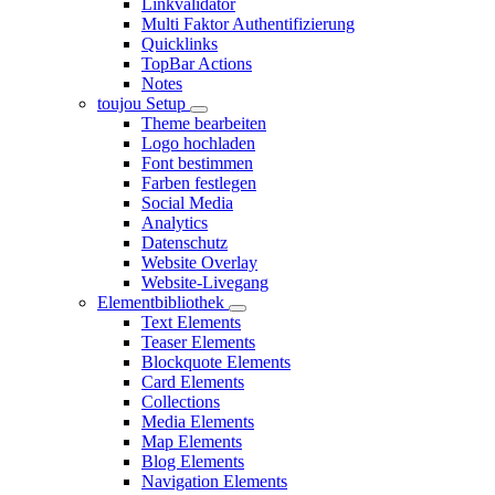
Linkvalidator
Multi Faktor Authentifizierung
Quicklinks
TopBar Actions
Notes
toujou Setup
Theme bearbeiten
Logo hochladen
Font bestimmen
Farben festlegen
Social Media
Analytics
Datenschutz
Website Overlay
Website-Livegang
Elementbibliothek
Text Elements
Teaser Elements
Blockquote Elements
Card Elements
Collections
Media Elements
Map Elements
Blog Elements
Navigation Elements