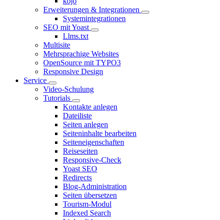
kojo
Erweiterungen & Integrationen
Systemintegrationen
SEO mit Yoast
Llms.txt
Multisite
Mehrsprachige Websites
OpenSource mit TYPO3
Responsive Design
Service
Video-Schulung
Tutorials
Kontakte anlegen
Dateiliste
Seiten anlegen
Seiteninhalte bearbeiten
Seiteneigenschaften
Reiseseiten
Responsive-Check
Yoast SEO
Redirects
Blog-Administration
Seiten übersetzen
Tourism-Modul
Indexed Search