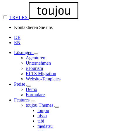
TRVLRS
Kontaktieren Sie uns
DE
EN
Lösungen
Agenturen
Unternehmen
eTourism
ELTS Migration
Website-Templates
Preise
Demo
Formulare
Features
toujou Themes
toujou
hissu
tabi
medatsu