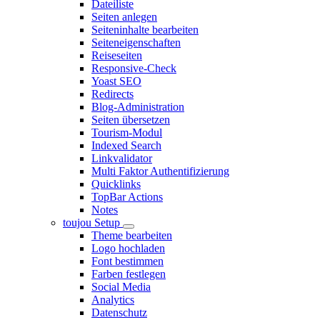
Dateiliste
Seiten anlegen
Seiteninhalte bearbeiten
Seiteneigenschaften
Reiseseiten
Responsive-Check
Yoast SEO
Redirects
Blog-Administration
Seiten übersetzen
Tourism-Modul
Indexed Search
Linkvalidator
Multi Faktor Authentifizierung
Quicklinks
TopBar Actions
Notes
toujou Setup
Theme bearbeiten
Logo hochladen
Font bestimmen
Farben festlegen
Social Media
Analytics
Datenschutz