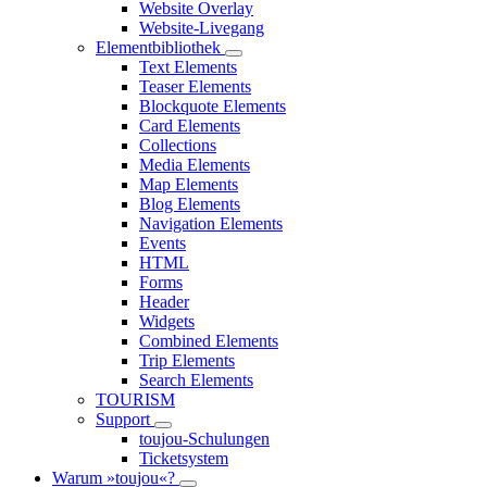
Website Overlay
Website-Livegang
Elementbibliothek
Text Elements
Teaser Elements
Blockquote Elements
Card Elements
Collections
Media Elements
Map Elements
Blog Elements
Navigation Elements
Events
HTML
Forms
Header
Widgets
Combined Elements
Trip Elements
Search Elements
TOURISM
Support
toujou-Schulungen
Ticketsystem
Warum »toujou«?