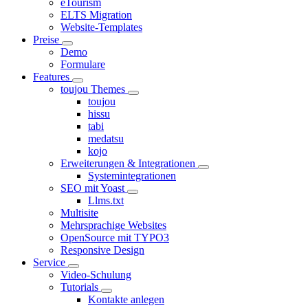
eTourism
ELTS Migration
Website-Templates
Preise
Demo
Formulare
Features
toujou Themes
toujou
hissu
tabi
medatsu
kojo
Erweiterungen & Integrationen
Systemintegrationen
SEO mit Yoast
Llms.txt
Multisite
Mehrsprachige Websites
OpenSource mit TYPO3
Responsive Design
Service
Video-Schulung
Tutorials
Kontakte anlegen