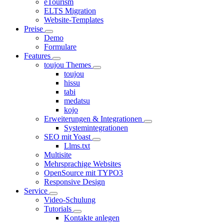
eTourism
ELTS Migration
Website-Templates
Preise
Demo
Formulare
Features
toujou Themes
toujou
hissu
tabi
medatsu
kojo
Erweiterungen & Integrationen
Systemintegrationen
SEO mit Yoast
Llms.txt
Multisite
Mehrsprachige Websites
OpenSource mit TYPO3
Responsive Design
Service
Video-Schulung
Tutorials
Kontakte anlegen