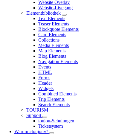
Website Overlay
Website-Livegang
Elementbibliothek
Text Elements
Teaser Elements
Blockquote Elements
Card Elements
Collections
Media Elements
Map Elements
Blog Elements
Navigation Elements
Events
HTML
Forms
Header
Widgets
Combined Elements
Trip Elements
Search Elements
TOURISM
Support
toujou-Schulungen
Ticketsystem
Warum »toujou«?