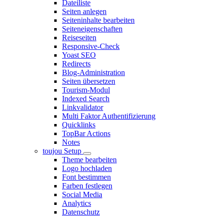
Dateiliste
Seiten anlegen
Seiteninhalte bearbeiten
Seiteneigenschaften
Reiseseiten
Responsive-Check
Yoast SEO
Redirects
Blog-Administration
Seiten übersetzen
Tourism-Modul
Indexed Search
Linkvalidator
Multi Faktor Authentifizierung
Quicklinks
TopBar Actions
Notes
toujou Setup
Theme bearbeiten
Logo hochladen
Font bestimmen
Farben festlegen
Social Media
Analytics
Datenschutz