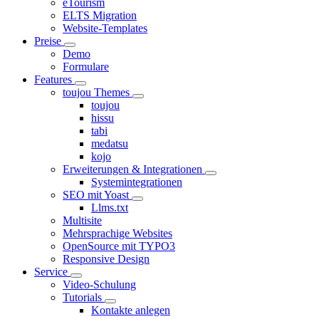
eTourism
ELTS Migration
Website-Templates
Preise
Demo
Formulare
Features
toujou Themes
toujou
hissu
tabi
medatsu
kojo
Erweiterungen & Integrationen
Systemintegrationen
SEO mit Yoast
Llms.txt
Multisite
Mehrsprachige Websites
OpenSource mit TYPO3
Responsive Design
Service
Video-Schulung
Tutorials
Kontakte anlegen