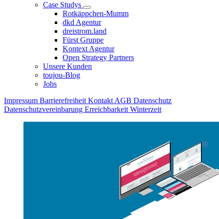
Case Studys
Rotkäppchen-Mumm
dkd Agentur
dreistrom.land
Fürst Gruppe
Kontext Agentur
Open Strategy Partners
Unsere Kunden
toujou-Blog
Jobs
Impressum
Barrierefreiheit
Kontakt
AGB
Datenschutz
Datenschutzvereinbarung
Erreichbarkeit Winterzeit