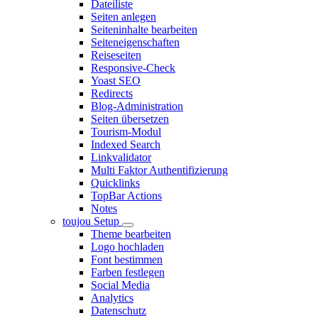
Dateiliste
Seiten anlegen
Seiteninhalte bearbeiten
Seiteneigenschaften
Reiseseiten
Responsive-Check
Yoast SEO
Redirects
Blog-Administration
Seiten übersetzen
Tourism-Modul
Indexed Search
Linkvalidator
Multi Faktor Authentifizierung
Quicklinks
TopBar Actions
Notes
toujou Setup
Theme bearbeiten
Logo hochladen
Font bestimmen
Farben festlegen
Social Media
Analytics
Datenschutz