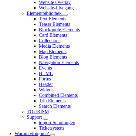
Website Overlay
Website-Livegang
Elementbibliothek
Text Elements
Teaser Elements
Blockquote Elements
Card Elements
Collections
Media Elements
Map Elements
Blog Elements
Navigation Elements
Events
HTML
Forms
Header
Widgets
Combined Elements
Trip Elements
Search Elements
TOURISM
Support
toujou-Schulungen
Ticketsystem
Warum »toujou«?