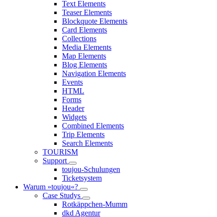
Text Elements
Teaser Elements
Blockquote Elements
Card Elements
Collections
Media Elements
Map Elements
Blog Elements
Navigation Elements
Events
HTML
Forms
Header
Widgets
Combined Elements
Trip Elements
Search Elements
TOURISM
Support
toujou-Schulungen
Ticketsystem
Warum »toujou«?
Case Studys
Rotkäppchen-Mumm
dkd Agentur