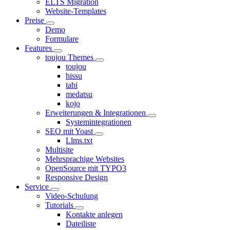
ELTS Migration
Website-Templates
Preise
Demo
Formulare
Features
toujou Themes
toujou
hissu
tabi
medatsu
kojo
Erweiterungen & Integrationen
Systemintegrationen
SEO mit Yoast
Llms.txt
Multisite
Mehrsprachige Websites
OpenSource mit TYPO3
Responsive Design
Service
Video-Schulung
Tutorials
Kontakte anlegen
Dateiliste