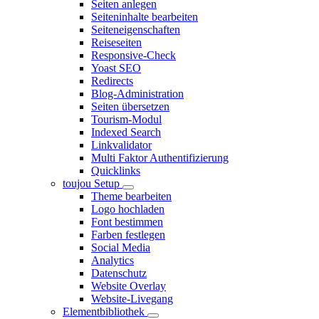
Seiten anlegen
Seiteninhalte bearbeiten
Seiteneigenschaften
Reiseseiten
Responsive-Check
Yoast SEO
Redirects
Blog-Administration
Seiten übersetzen
Tourism-Modul
Indexed Search
Linkvalidator
Multi Faktor Authentifizierung
Quicklinks
toujou Setup
Theme bearbeiten
Logo hochladen
Font bestimmen
Farben festlegen
Social Media
Analytics
Datenschutz
Website Overlay
Website-Livegang
Elementbibliothek