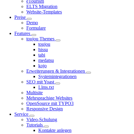
eTourism
ELTS Migration
Website-Templates
Preise
Demo
Formulare
Features
toujou Themes
toujou
hissu
tabi
medatsu
kojo
Erweiterungen & Integrationen
Systemintegrationen
SEO mit Yoast
Llms.txt
Multisite
Mehrsprachige Websites
OpenSource mit TYPO3
Responsive Design
Service
Video-Schulung
Tutorials
Kontakte anlegen