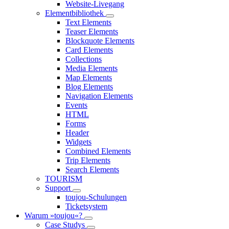
Website-Livegang
Elementbibliothek
Text Elements
Teaser Elements
Blockquote Elements
Card Elements
Collections
Media Elements
Map Elements
Blog Elements
Navigation Elements
Events
HTML
Forms
Header
Widgets
Combined Elements
Trip Elements
Search Elements
TOURISM
Support
toujou-Schulungen
Ticketsystem
Warum »toujou«?
Case Studys