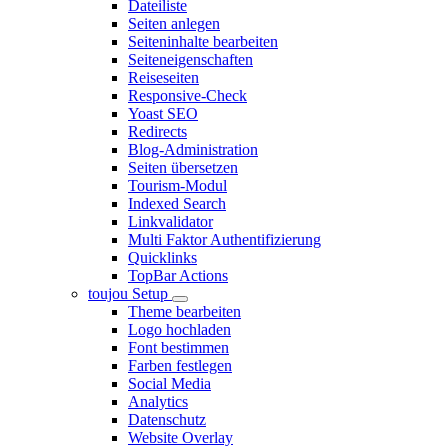
Dateiliste
Seiten anlegen
Seiteninhalte bearbeiten
Seiteneigenschaften
Reiseseiten
Responsive-Check
Yoast SEO
Redirects
Blog-Administration
Seiten übersetzen
Tourism-Modul
Indexed Search
Linkvalidator
Multi Faktor Authentifizierung
Quicklinks
TopBar Actions
toujou Setup
Theme bearbeiten
Logo hochladen
Font bestimmen
Farben festlegen
Social Media
Analytics
Datenschutz
Website Overlay