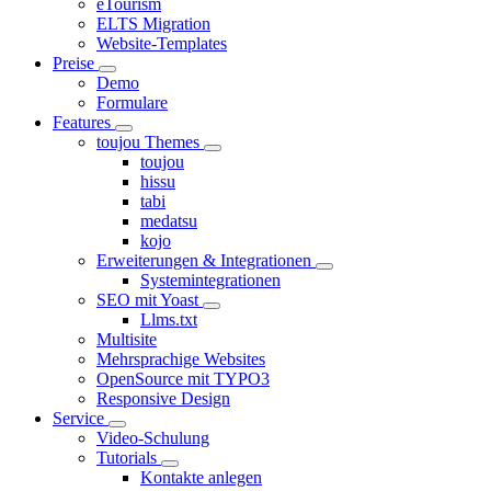
eTourism
ELTS Migration
Website-Templates
Preise
Demo
Formulare
Features
toujou Themes
toujou
hissu
tabi
medatsu
kojo
Erweiterungen & Integrationen
Systemintegrationen
SEO mit Yoast
Llms.txt
Multisite
Mehrsprachige Websites
OpenSource mit TYPO3
Responsive Design
Service
Video-Schulung
Tutorials
Kontakte anlegen