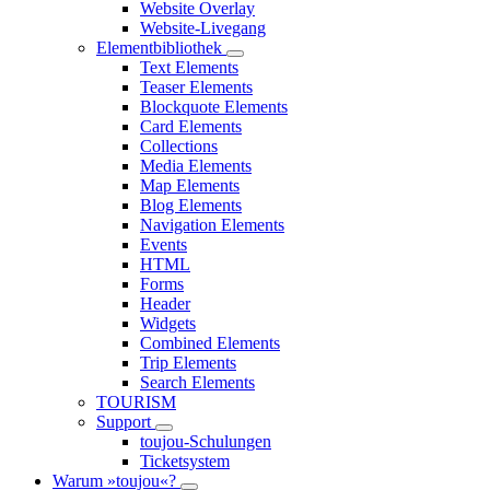
Website Overlay
Website-Livegang
Elementbibliothek
Text Elements
Teaser Elements
Blockquote Elements
Card Elements
Collections
Media Elements
Map Elements
Blog Elements
Navigation Elements
Events
HTML
Forms
Header
Widgets
Combined Elements
Trip Elements
Search Elements
TOURISM
Support
toujou-Schulungen
Ticketsystem
Warum »toujou«?