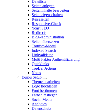
Dateiliste
Seiten anlegen
Seiteninhalte bearbeiten
Seiteneigenschaften
Reiseseiten
Responsive-Check
Yoast SEO
Redirects
Blog-Administration
Seiten übersetzen
Tourism-Modul
Indexed Search
Linkvalidator
Multi Faktor Authentifizierung
Quicklinks
TopBar Actions
Notes
toujou Setup
Theme bearbeiten
Logo hochladen
Font bestimmen
Farben festlegen
Social Media
Analytics
Datenschutz