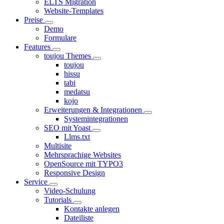
ELTS Migration
Website-Templates
Preise
Demo
Formulare
Features
toujou Themes
toujou
hissu
tabi
medatsu
kojo
Erweiterungen & Integrationen
Systemintegrationen
SEO mit Yoast
Llms.txt
Multisite
Mehrsprachige Websites
OpenSource mit TYPO3
Responsive Design
Service
Video-Schulung
Tutorials
Kontakte anlegen
Dateiliste