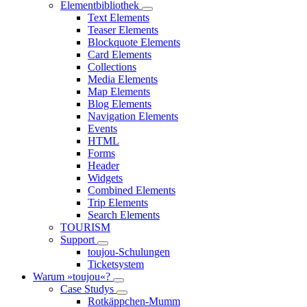
Elementbibliothek
Text Elements
Teaser Elements
Blockquote Elements
Card Elements
Collections
Media Elements
Map Elements
Blog Elements
Navigation Elements
Events
HTML
Forms
Header
Widgets
Combined Elements
Trip Elements
Search Elements
TOURISM
Support
toujou-Schulungen
Ticketsystem
Warum »toujou«?
Case Studys
Rotkäppchen-Mumm