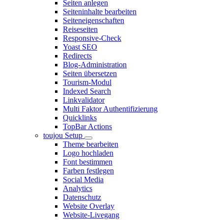
Seiten anlegen
Seiteninhalte bearbeiten
Seiteneigenschaften
Reiseseiten
Responsive-Check
Yoast SEO
Redirects
Blog-Administration
Seiten übersetzen
Tourism-Modul
Indexed Search
Linkvalidator
Multi Faktor Authentifizierung
Quicklinks
TopBar Actions
toujou Setup
Theme bearbeiten
Logo hochladen
Font bestimmen
Farben festlegen
Social Media
Analytics
Datenschutz
Website Overlay
Website-Livegang