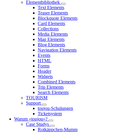
Elementbibliothek
Text Elements
Teaser Elements
Blockquote Elements
Card Elements
Collections
Media Elements
Map Elements
Blog Elements
Navigation Elements
Events
HTML
Forms
Header
Widgets
Combined Elements
Trip Elements
Search Elements
TOURISM
Support
toujou-Schulungen
Ticketsystem
Warum »toujou«?
Case Studys
Rotkäppchen-Mumm