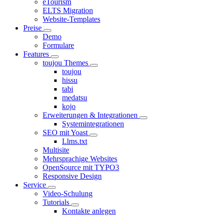
eTourism
ELTS Migration
Website-Templates
Preise
Demo
Formulare
Features
toujou Themes
toujou
hissu
tabi
medatsu
kojo
Erweiterungen & Integrationen
Systemintegrationen
SEO mit Yoast
Llms.txt
Multisite
Mehrsprachige Websites
OpenSource mit TYPO3
Responsive Design
Service
Video-Schulung
Tutorials
Kontakte anlegen