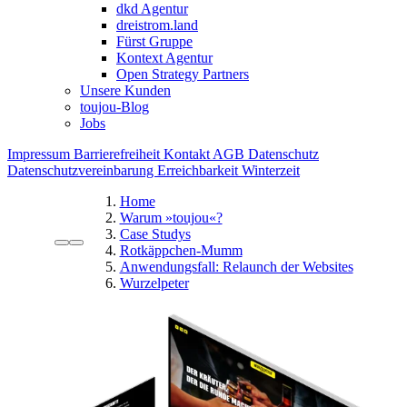
dkd Agentur
dreistrom.land
Fürst Gruppe
Kontext Agentur
Open Strategy Partners
Unsere Kunden
toujou-Blog
Jobs
Impressum
Barrierefreiheit
Kontakt
AGB
Datenschutz
Datenschutzvereinbarung
Erreichbarkeit Winterzeit
Home
Warum »toujou«?
Case Studys
Rotkäppchen-Mumm
Anwendungsfall: Relaunch der Websites
Wurzelpeter