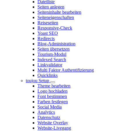
Dateiliste
Seiten anlegen
Seiteninhalte bearbeiten
Seiteneigenschaften
Reiseseiten
Responsive-Check
Yoast SEO
Redirects
Blog-Administration
Seiten übersetzen
Tourism-Modul
Indexed Search
Linkvalidator
Multi Faktor Authentifizierung
Quicklinks
toujou Setup
Theme bearbeiten
Logo hochladen
Font bestimmen
Farben festlegen
Social Media
Analytics
Datenschutz
Website Overlay
Website-Livegang