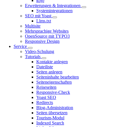
kojo
Erweiterungen & Integrationen
Systemintegrationen
SEO mit Yoast
Llms.txt
Multisite
Mehrsprachige Websites
OpenSource mit TYPO3
Responsive Design
Service
Video-Schulung
Tutorials
Kontakte anlegen
Dateiliste
Seiten anlegen
Seiteninhalte bearbeiten
Seiteneigenschaften
Reiseseiten
Responsive-Check
Yoast SEO
Redirects
Blog-Administration
Seiten übersetzen
Tourism-Modul
Indexed Search