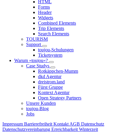
HTML
Forms
Header
Widgets
Combined Elements
Trip Elements
Search Elements
TOURISM
Support
toujou-Schulungen
Ticketsystem
Warum »toujou«?
Case Studys
Rotkäppchen-Mumm
dkd Agentur
dreistrom.land
Fürst Gruppe
Kontext Agentur
Open Strategy Partners
Unsere Kunden
toujou-Blog
Jobs
Impressum
Barrierefreiheit
Kontakt
AGB
Datenschutz
Datenschutzvereinbarung
Erreichbarkeit Winterzeit