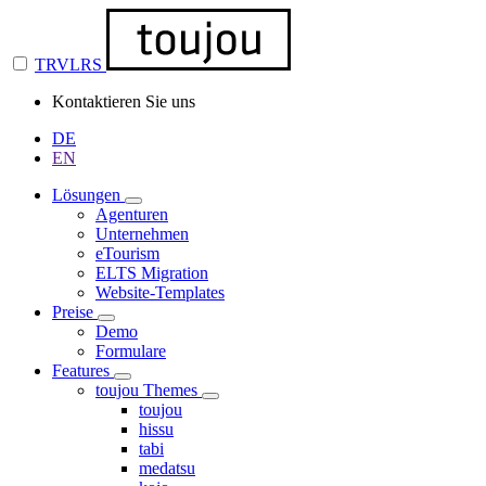
TRVLRS
Kontaktieren Sie uns
DE
EN
Lösungen
Agenturen
Unternehmen
eTourism
ELTS Migration
Website-Templates
Preise
Demo
Formulare
Features
toujou Themes
toujou
hissu
tabi
medatsu