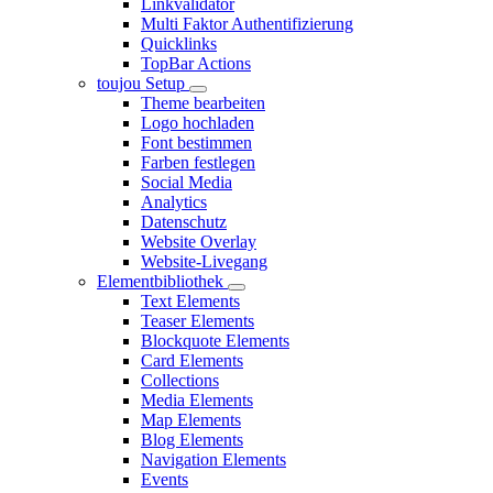
Linkvalidator
Multi Faktor Authentifizierung
Quicklinks
TopBar Actions
toujou Setup
Theme bearbeiten
Logo hochladen
Font bestimmen
Farben festlegen
Social Media
Analytics
Datenschutz
Website Overlay
Website-Livegang
Elementbibliothek
Text Elements
Teaser Elements
Blockquote Elements
Card Elements
Collections
Media Elements
Map Elements
Blog Elements
Navigation Elements
Events