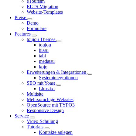
eTourism
ELTS Migration
Website-Templates
Preise
Demo
Formulare
Features
toujou Themes
toujou
hissu
tabi
medatsu
kojo
Erweiterungen & Integrationen
Systemintegrationen
SEO mit Yoast
Llms.txt
Multisite
Mehrsprachige Websites
OpenSource mit TYPO3
Responsive Design
Service
Video-Schulung
Tutorials
Kontakte anlegen