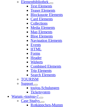
Elementbibliothek
Text Elements
Teaser Elements
Blockquote Elements
Card Elements
Collections
Media Elements
Map Elements
Blog Elements
Navigation Elements
Events
HTML
Forms
Header
Widgets
Combined Elements
Trip Elements
Search Elements
TOURISM
Support
toujou-Schulungen
Ticketsystem
Warum »toujou«?
Case Studys
Rotkäppchen-Mumm