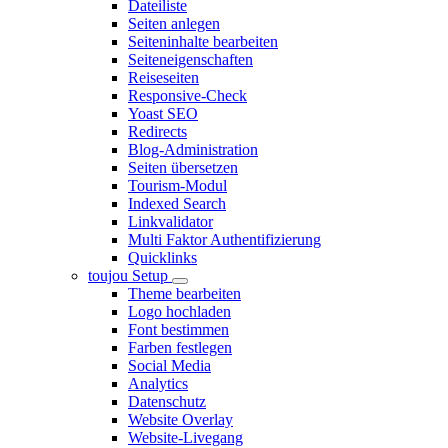
Dateiliste
Seiten anlegen
Seiteninhalte bearbeiten
Seiteneigenschaften
Reiseseiten
Responsive-Check
Yoast SEO
Redirects
Blog-Administration
Seiten übersetzen
Tourism-Modul
Indexed Search
Linkvalidator
Multi Faktor Authentifizierung
Quicklinks
toujou Setup
Theme bearbeiten
Logo hochladen
Font bestimmen
Farben festlegen
Social Media
Analytics
Datenschutz
Website Overlay
Website-Livegang