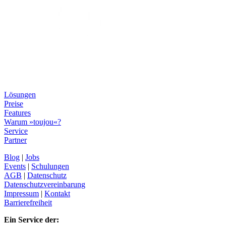
Lösungen
Preise
Features
Warum »toujou«?
Service
Partner
Blog
|
Jobs
Events
|
Schulungen
AGB
|
Datenschutz
Datenschutzvereinbarung
Impressum
|
Kontakt
Barrierefreiheit
Ein Service der: