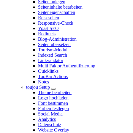
Seiten anlegen
Seiteninhalte bearbeiten
Seiteneigenschaften
Reiseseiten
Responsive-Check
Yoast SEO
Redirects
Blog-Administration
Seiten übersetzen
Tourism-Modul
Indexed Search
Linkvalidator
Multi Faktor Authentifizierung
Quicklinks
TopBar Actions
Notes
toujou Setup
Theme bearbeiten
Logo hochladen
Font bestimmen
Farben festlegen
Social Media
Analytics
Datenschutz
Website Overlay