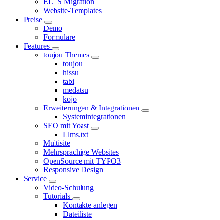
ELTS Migration
Website-Templates
Preise
Demo
Formulare
Features
toujou Themes
toujou
hissu
tabi
medatsu
kojo
Erweiterungen & Integrationen
Systemintegrationen
SEO mit Yoast
Llms.txt
Multisite
Mehrsprachige Websites
OpenSource mit TYPO3
Responsive Design
Service
Video-Schulung
Tutorials
Kontakte anlegen
Dateiliste