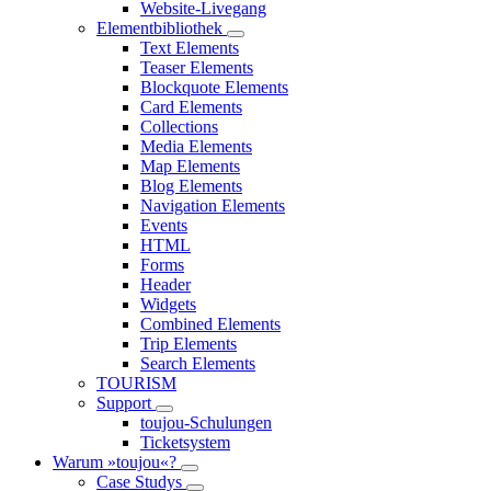
Website-Livegang
Elementbibliothek
Text Elements
Teaser Elements
Blockquote Elements
Card Elements
Collections
Media Elements
Map Elements
Blog Elements
Navigation Elements
Events
HTML
Forms
Header
Widgets
Combined Elements
Trip Elements
Search Elements
TOURISM
Support
toujou-Schulungen
Ticketsystem
Warum »toujou«?
Case Studys