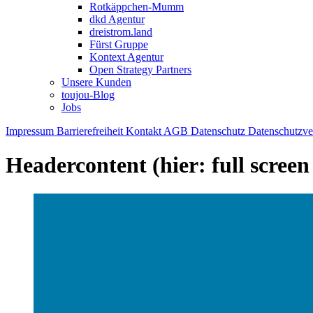
Rotkäppchen-Mumm
dkd Agentur
dreistrom.land
Fürst Gruppe
Kontext Agentur
Open Strategy Partners
Unsere Kunden
toujou-Blog
Jobs
Impressum
Barrierefreiheit
Kontakt
AGB
Datenschutz
Datenschutzv
Headercontent (hier: full scree