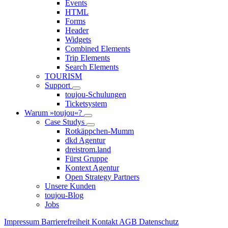
Events
HTML
Forms
Header
Widgets
Combined Elements
Trip Elements
Search Elements
TOURISM
Support
toujou-Schulungen
Ticketsystem
Warum »toujou«?
Case Studys
Rotkäppchen-Mumm
dkd Agentur
dreistrom.land
Fürst Gruppe
Kontext Agentur
Open Strategy Partners
Unsere Kunden
toujou-Blog
Jobs
Impressum
Barrierefreiheit
Kontakt
AGB
Datenschutz