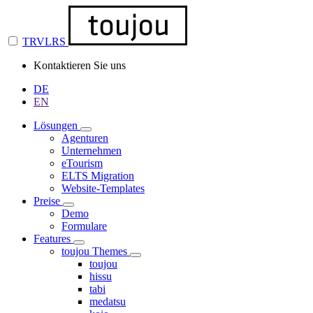
TRVLRS
Kontaktieren Sie uns
DE
EN
Lösungen
Agenturen
Unternehmen
eTourism
ELTS Migration
Website-Templates
Preise
Demo
Formulare
Features
toujou Themes
toujou
hissu
tabi
medatsu