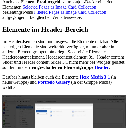
Auch das Element
Productgrid
ist im toujou-Backend in den
Elementen
Selected Pages as Image Card Collection
beziehungsweise
Filtered Pages as Image Card Collection
aufgegangen – bei gleicher Verhaltensweise.
Elemente im Header-Bereich
Im Header-Bereich sind nur ausgewählte Elemente nutzbar. Alle
bisherigen Elemente sind weiterhin verfügbar, mitunter aber in
anderen Elementgruppen hinterlegt. So sind die Elemente
Headercontent element, Headercontent element 3:1, Header content
Slider und Header content Slider 3:1 nicht mehr bei Widgets gelistet,
sondern in der
neu geschaffenen Elementgruppe
Header
.
Darüber hinaus bleiben auch die Elemente
Hero Media 3:1
(in
neuer Gruppe) und
Portfolio Gallery
(in der Gruppe Media)
wählbar.