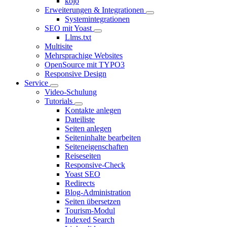
kojo
Erweiterungen & Integrationen
Systemintegrationen
SEO mit Yoast
Llms.txt
Multisite
Mehrsprachige Websites
OpenSource mit TYPO3
Responsive Design
Service
Video-Schulung
Tutorials
Kontakte anlegen
Dateiliste
Seiten anlegen
Seiteninhalte bearbeiten
Seiteneigenschaften
Reiseseiten
Responsive-Check
Yoast SEO
Redirects
Blog-Administration
Seiten übersetzen
Tourism-Modul
Indexed Search