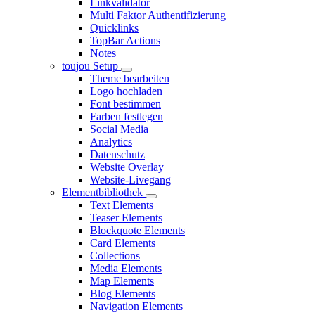
Linkvalidator
Multi Faktor Authentifizierung
Quicklinks
TopBar Actions
Notes
toujou Setup
Theme bearbeiten
Logo hochladen
Font bestimmen
Farben festlegen
Social Media
Analytics
Datenschutz
Website Overlay
Website-Livegang
Elementbibliothek
Text Elements
Teaser Elements
Blockquote Elements
Card Elements
Collections
Media Elements
Map Elements
Blog Elements
Navigation Elements