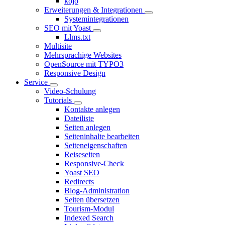
kojo
Erweiterungen & Integrationen
Systemintegrationen
SEO mit Yoast
Llms.txt
Multisite
Mehrsprachige Websites
OpenSource mit TYPO3
Responsive Design
Service
Video-Schulung
Tutorials
Kontakte anlegen
Dateiliste
Seiten anlegen
Seiteninhalte bearbeiten
Seiteneigenschaften
Reiseseiten
Responsive-Check
Yoast SEO
Redirects
Blog-Administration
Seiten übersetzen
Tourism-Modul
Indexed Search