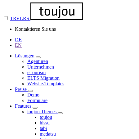
TRVLRS
Kontaktieren Sie uns
DE
EN
Lösungen
Agenturen
Unternehmen
eTourism
ELTS Migration
Website-Templates
Preise
Demo
Formulare
Features
toujou Themes
toujou
hissu
tabi
medatsu