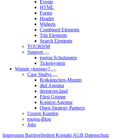
Events
HTML
Forms
Header
Widgets
Combined Elements
Trip Elements
Search Elements
TOURISM
Support
toujou-Schulungen
Ticketsystem
Warum »toujou«?
Case Studys
Rotkäppchen-Mumm
dkd Agentur
dreistrom.land
Fürst Gruppe
Kontext Agentur
Open Strategy Partners
Unsere Kunden
toujou-Blog
Jobs
Impressum
Barrierefreiheit
Kontakt
AGB
Datenschutz