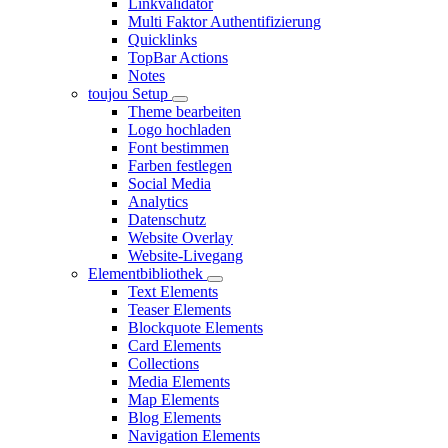
Linkvalidator
Multi Faktor Authentifizierung
Quicklinks
TopBar Actions
Notes
toujou Setup
Theme bearbeiten
Logo hochladen
Font bestimmen
Farben festlegen
Social Media
Analytics
Datenschutz
Website Overlay
Website-Livegang
Elementbibliothek
Text Elements
Teaser Elements
Blockquote Elements
Card Elements
Collections
Media Elements
Map Elements
Blog Elements
Navigation Elements