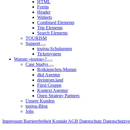
HTML
Forms
Header
Widgets
Combined Elements
Trip Elements
Search Elements
TOURISM
Support
toujou-Schulungen
Ticketsystem
Warum »toujou«?
Case Studys
Rotkäppchen-Mumm
dkd Agentur
dreistrom.land
Fürst Gruppe
Kontext Agentur
Open Strategy Partners
Unsere Kunden
toujou-Blog
Jobs
Impressum
Barrierefreiheit
Kontakt
AGB
Datenschutz
Datenschutzv