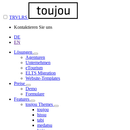
TRVLRS
Kontaktieren Sie uns
DE
EN
Lösungen
Agenturen
Unternehmen
eTourism
ELTS Migration
Website-Templates
Preise
Demo
Formulare
Features
toujou Themes
toujou
hissu
tabi
medatsu