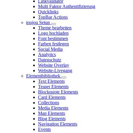
Linkvalidator
Multi Faktor Authentifizierung
Quicklinks
TopBar Actions
toujou Setup
Theme bearbeiten
Logo hochladen
Font bestimmen
Farben festlegen
Social Media
Analytics
Datenschutz
Website Overlay
Website-Livegang
Elementbibliothek
Text Elements
Teaser Elements
Blockquote Elements
Card Elements
Collections
Media Elements
Map Elements
Blog Elements
Navigation Elements
Events