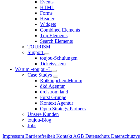
Events
HTML
Forms
Header
Widgets
Combined Elements
Trip Elements
Search Elements
TOURISM
Support
toujou-Schulungen
Ticketsystem
Warum »toujou«?
Case Studys
Rotkäppchen-Mumm
dkd Agentur
dreistrom.land
Fürst Gruppe
Kontext Agentur
Open Strategy Partners
Unsere Kunden
toujou-Blog
Jobs
Impressum
Barrierefreiheit
Kontakt
AGB
Datenschutz
Datenschutzv