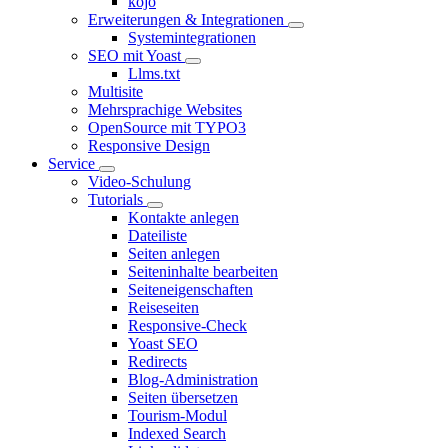
kojo
Erweiterungen & Integrationen
Systemintegrationen
SEO mit Yoast
Llms.txt
Multisite
Mehrsprachige Websites
OpenSource mit TYPO3
Responsive Design
Service
Video-Schulung
Tutorials
Kontakte anlegen
Dateiliste
Seiten anlegen
Seiteninhalte bearbeiten
Seiteneigenschaften
Reiseseiten
Responsive-Check
Yoast SEO
Redirects
Blog-Administration
Seiten übersetzen
Tourism-Modul
Indexed Search