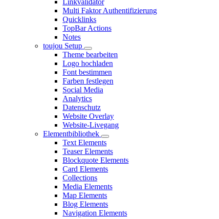
Linkvalidator
Multi Faktor Authentifizierung
Quicklinks
TopBar Actions
Notes
toujou Setup
Theme bearbeiten
Logo hochladen
Font bestimmen
Farben festlegen
Social Media
Analytics
Datenschutz
Website Overlay
Website-Livegang
Elementbibliothek
Text Elements
Teaser Elements
Blockquote Elements
Card Elements
Collections
Media Elements
Map Elements
Blog Elements
Navigation Elements