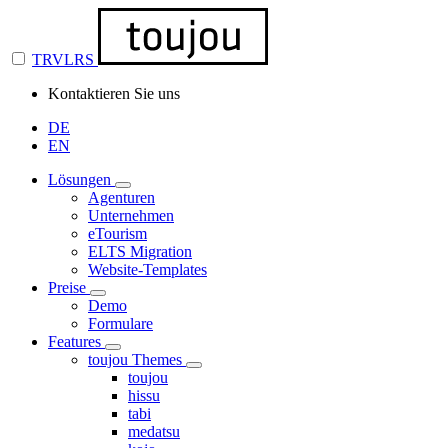
TRVLRS
Kontaktieren Sie uns
DE
EN
Lösungen
Agenturen
Unternehmen
eTourism
ELTS Migration
Website-Templates
Preise
Demo
Formulare
Features
toujou Themes
toujou
hissu
tabi
medatsu