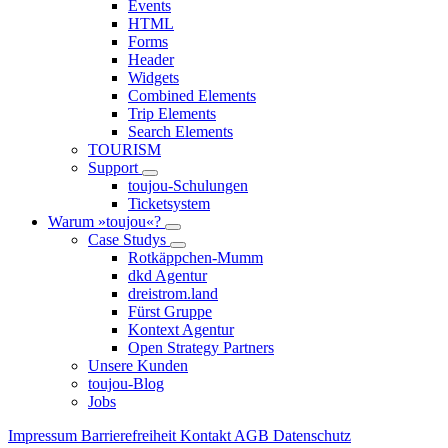
Events
HTML
Forms
Header
Widgets
Combined Elements
Trip Elements
Search Elements
TOURISM
Support
toujou-Schulungen
Ticketsystem
Warum »toujou«?
Case Studys
Rotkäppchen-Mumm
dkd Agentur
dreistrom.land
Fürst Gruppe
Kontext Agentur
Open Strategy Partners
Unsere Kunden
toujou-Blog
Jobs
Impressum
Barrierefreiheit
Kontakt
AGB
Datenschutz