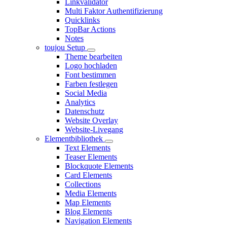
Linkvalidator
Multi Faktor Authentifizierung
Quicklinks
TopBar Actions
Notes
toujou Setup
Theme bearbeiten
Logo hochladen
Font bestimmen
Farben festlegen
Social Media
Analytics
Datenschutz
Website Overlay
Website-Livegang
Elementbibliothek
Text Elements
Teaser Elements
Blockquote Elements
Card Elements
Collections
Media Elements
Map Elements
Blog Elements
Navigation Elements