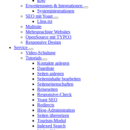
kojo
Erweiterungen & Integrationen
Systemintegrationen
SEO mit Yoast
Llms.txt
Multisite
Mehrsprachige Websites
OpenSource mit TYPO3
Responsive Design
Service
Video-Schulung
Tutorials
Kontakte anlegen
Dateiliste
Seiten anlegen
Seiteninhalte bearbeiten
Seiteneigenschaften
Reiseseiten
Responsive-Check
Yoast SEO
Redirects
Blog-Administration
Seiten übersetzen
Tourism-Modul
Indexed Search