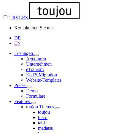
TRVLRS
Kontaktieren Sie uns
DE
EN
Lösungen
Agenturen
Unternehmen
eTourism
ELTS Migration
Website-Templates
Preise
Demo
Formulare
Features
toujou Themes
toujou
hissu
tabi
medatsu