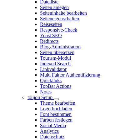
Dateiliste
Seiten anlegen
Seiteninhalte bearbeiten
Seiteneigenschaften
Reiseseiten
Responsive-Check
Yoast SEO
Redirects
Blog-Administration
Seiten übersetzen
Tourism-Modul
Indexed Search
Linkvalidator
Multi Faktor Authentifizierung
Quicklinks
TopBar Actions
Notes
toujou Setup
Theme bearbeiten
Logo hochladen
Font bestimmen
Farben festlegen
Social Media
Analytics
Datenschutz