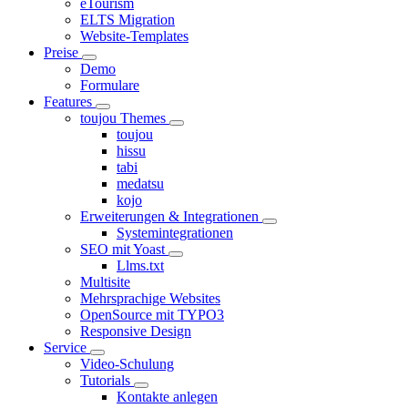
eTourism
ELTS Migration
Website-Templates
Preise
Demo
Formulare
Features
toujou Themes
toujou
hissu
tabi
medatsu
kojo
Erweiterungen & Integrationen
Systemintegrationen
SEO mit Yoast
Llms.txt
Multisite
Mehrsprachige Websites
OpenSource mit TYPO3
Responsive Design
Service
Video-Schulung
Tutorials
Kontakte anlegen