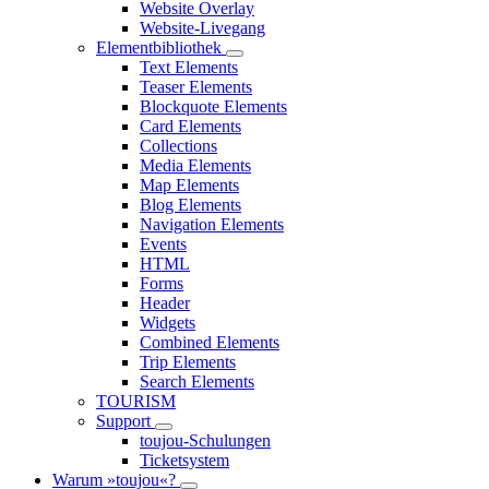
Website Overlay
Website-Livegang
Elementbibliothek
Text Elements
Teaser Elements
Blockquote Elements
Card Elements
Collections
Media Elements
Map Elements
Blog Elements
Navigation Elements
Events
HTML
Forms
Header
Widgets
Combined Elements
Trip Elements
Search Elements
TOURISM
Support
toujou-Schulungen
Ticketsystem
Warum »toujou«?