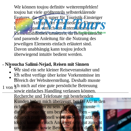
Wir können toujou definitiv weiterempfehlen!
toujou hat viele größtenteils selbsterklärende
Features, die auch super für Touristik-Einsteiger
sind. Das Anlegen der verschiedenen Elemente
lässt sich ganz einfach mit Unterstützung der
Elementbibliothek umsetzen, da Beispielansicht
und passende Anleitung für die Nutzung des
jeweiligen Elements einfach erläutert sind.
Davon unabhängig kann toujou jedoch
überwiegend intuitiv bedient werden.
- Niyoucha Salimi-Nejad, Reisen mit Sinnen
Wir sind ein sehr kleiner Reiseveranstalter und
ich selbst verfüge über keine Vorkenntnisse im
Bereich der Websiteerstellung. Deshalb musste
ich mich auf eine gute persönliche Betreuung
1
von
3
sowie einfaches Handling verlassen können.
Recherche und Telefonate mit bestehenden
Kunden haben mich überzeugt, bei DFAU in den
richtigen Händen zu sein. Außerdem musste
die Reiseseite für uns bezahlbar bleiben – und
dennoch professionell werden. Mein Fazit: Mit
toujou kommen auch Anfänger sehr gut zurecht
und Beratung sowie Betreuung durch das Team