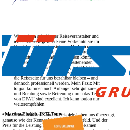
Wir sind ein sehr kleiner Reiseveranstalter und
ich selbst verfüge über keine Vorkenntnisse im
Bereich der Websiteerstellung. Deshalb musste
ich mich auf eine gute persönliche Betreuung
sowie einfaches Handling verlassen können.
Recherche und Telefonate mit bestehenden
Kunden haben mich überzeugt, bei DFAU in den
richtigen Händen zu sein. Außerdem musste
die Reiseseite für uns bezahlbar bleiben – und
dennoch professionell werden. Mein Fazit: Mit
toujou kommen auch Anfänger sehr gut zurecht
und Beratung sowie Betreuung durch das Team
von DFAU sind exzellent. Ich kann toujou nur
weiterempfehlen.
- Martina Ehrlich, INTI Tours
"Die vielen positiven Kunden-Beispiele haben uns überzeugt,
genauso wie der Kennenlern-Termin im Vorfeld. Und der
Preis für die Leistung sprach für sich. Hinzu kamen