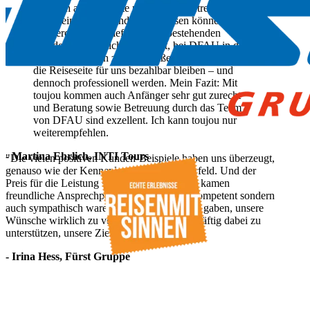
ich mich auf eine gute persönliche Betreuung
sowie einfaches Handling verlassen können.
Recherche und Telefonate mit bestehenden
Kunden haben mich überzeugt, bei DFAU in den
richtigen Händen zu sein. Außerdem musste
die Reiseseite für uns bezahlbar bleiben – und
dennoch professionell werden. Mein Fazit: Mit
toujou kommen auch Anfänger sehr gut zurecht
und Beratung sowie Betreuung durch das Team
von DFAU sind exzellent. Ich kann toujou nur
weiterempfehlen.
- Martina Ehrlich, INTI Tours
"Die vielen positiven Kunden-Beispiele haben uns überzeugt,
genauso wie der Kennenlern-Termin im Vorfeld. Und der
Preis für die Leistung sprach für sich. Hinzu kamen
freundliche Ansprechpartner, die nicht nur kompetent sondern
auch sympathisch waren und uns das Gefühl gaben, unsere
Wünsche wirklich zu verstehen und uns tatkräftig dabei zu
unterstützen, unsere Ziele zu erreichen."
- Irina Hess, Fürst Gruppe