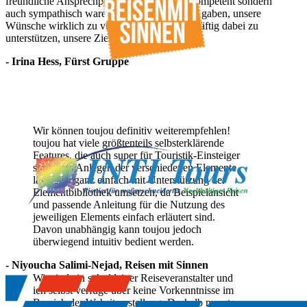
freundliche Ansprechpartner, die nicht nur kompetent sondern
auch sympathisch waren und uns das Gefühl gaben, unsere
Wünsche wirklich zu verstehen und uns tatkräftig dabei zu
unterstützen, unsere Ziele zu erreichen."
- Irina Hess, Fürst Gruppe
Wir können toujou definitiv weiterempfehlen!
toujou hat viele größtenteils selbsterklärende
Features, die auch super für Touristik-Einsteiger
sind. Das Anlegen der verschiedenen Elemente
lässt sich ganz einfach mit Unterstützung der
Elementbibliothek umsetzen, da Beispielansicht
und passende Anleitung für die Nutzung des
jeweiligen Elements einfach erläutert sind.
Davon unabhängig kann toujou jedoch
überwiegend intuitiv bedient werden.
- Niyoucha Salimi-Nejad, Reisen mit Sinnen
Wir sind ein sehr kleiner Reiseveranstalter und
ich selbst verfüge über keine Vorkenntnisse im
Bereich der Websiteerstellung. Deshalb musste