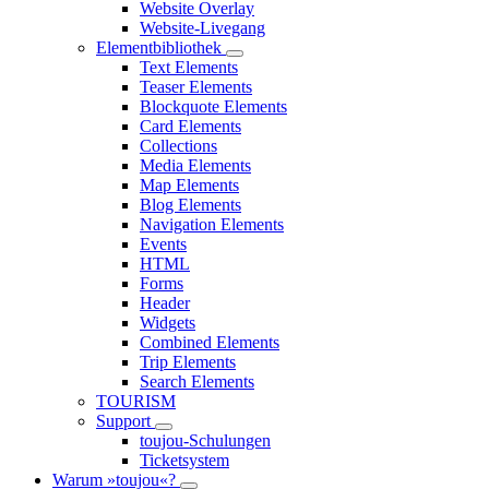
Website Overlay
Website-Livegang
Elementbibliothek
Text Elements
Teaser Elements
Blockquote Elements
Card Elements
Collections
Media Elements
Map Elements
Blog Elements
Navigation Elements
Events
HTML
Forms
Header
Widgets
Combined Elements
Trip Elements
Search Elements
TOURISM
Support
toujou-Schulungen
Ticketsystem
Warum »toujou«?