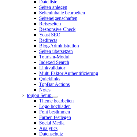
Dateiliste
Seiten anlegen
Seiteninhalte bearbeiten
Seiteneigenschaften
Reiseseiten
Responsive-Check
Yoast SEO
Redirects
Blog-Administration
Seiten übersetzen
Tourism-Modul
Indexed Search
Linkvalidator
Multi Faktor Authentifizierung
Quicklinks
TopBar Actions
Notes
toujou Setup
Theme bearbeiten
Logo hochladen
Font bestimmen
Farben festlegen
Social Media
Analytics
Datenschutz