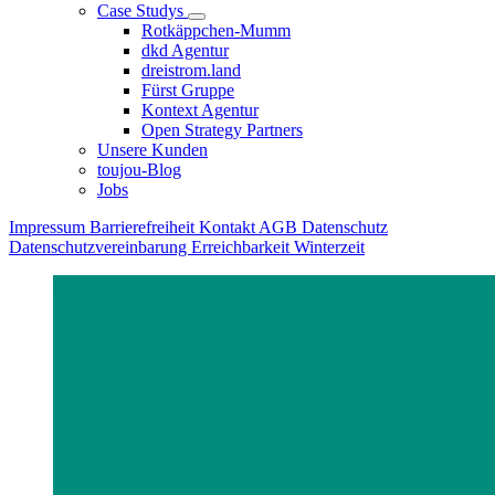
Case Studys
Rotkäppchen-Mumm
dkd Agentur
dreistrom.land
Fürst Gruppe
Kontext Agentur
Open Strategy Partners
Unsere Kunden
toujou-Blog
Jobs
Impressum
Barrierefreiheit
Kontakt
AGB
Datenschutz
Datenschutzvereinbarung
Erreichbarkeit Winterzeit