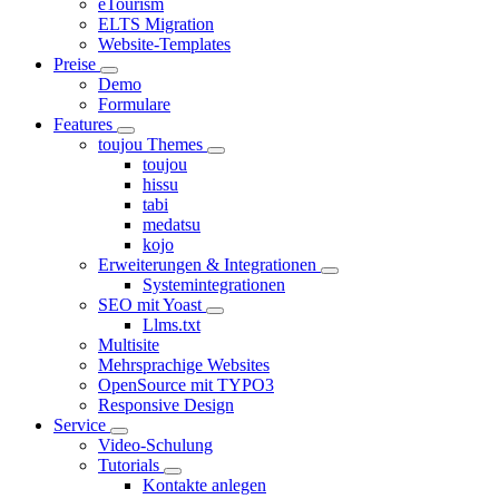
eTourism
ELTS Migration
Website-Templates
Preise
Demo
Formulare
Features
toujou Themes
toujou
hissu
tabi
medatsu
kojo
Erweiterungen & Integrationen
Systemintegrationen
SEO mit Yoast
Llms.txt
Multisite
Mehrsprachige Websites
OpenSource mit TYPO3
Responsive Design
Service
Video-Schulung
Tutorials
Kontakte anlegen