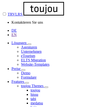
TRVLRS
Kontaktieren Sie uns
DE
EN
Lösungen
Agenturen
Unternehmen
eTourism
ELTS Migration
Website-Templates
Preise
Demo
Formulare
Features
toujou Themes
toujou
hissu
tabi
medatsu