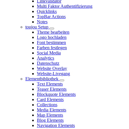
Linkvalidator
Multi Faktor Authentifizierung
Quicklinks
TopBar Actions
Notes
toujou Setup
Theme bearbeiten
Logo hochladen
Font bestimmen
Farben festlegen
Social Media
Analytics
Datenschutz
Website Overlay
Website-Livegang
Elementbibliothek
Text Elements
Teaser Elements
Blockquote Elements
Card Elements
Collections
Media Elements
Map Elements
Blog Elements
Navigation Elements