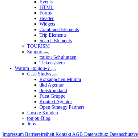
Events
HTML
Forms
Header
Widgets
Combined Elements
Trip Elements
Search Elements
TOURISM
Support
toujou-Schulungen
Ticketsystem
Warum »toujou«?
Case Studys
Rotkäppchen-Mumm
dkd Agentur
dreistrom.land
Fürst Gruppe
Kontext Agentur
Open Strategy Partners
Unsere Kunden
toujou-Blog
Jobs
Impressum
Barrierefreiheit
Kontakt
AGB
Datenschutz
Datenschutzv