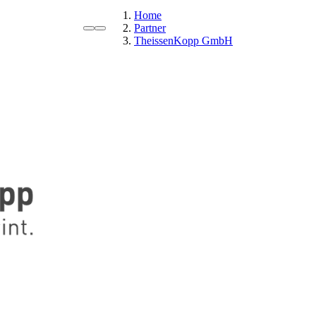
Home
Partner
TheissenKopp GmbH