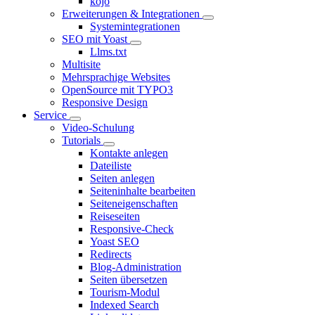
kojo
Erweiterungen & Integrationen
Systemintegrationen
SEO mit Yoast
Llms.txt
Multisite
Mehrsprachige Websites
OpenSource mit TYPO3
Responsive Design
Service
Video-Schulung
Tutorials
Kontakte anlegen
Dateiliste
Seiten anlegen
Seiteninhalte bearbeiten
Seiteneigenschaften
Reiseseiten
Responsive-Check
Yoast SEO
Redirects
Blog-Administration
Seiten übersetzen
Tourism-Modul
Indexed Search