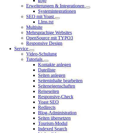
kojo
Erweiterungen & Integrationen
Systemintegrationen
SEO mit Yoast
Llms.txt
Multisite
Mehrsprachige Websites
OpenSource mit TYPO3
Responsive Design
Service
Video-Schulung
Tutorials
Kontakte anlegen
Dateiliste
Seiten anlegen
Seiteninhalte bearbeiten
Seiteneigenschaften
Reiseseiten
Responsive-Check
Yoast SEO
Redirects
Blog-Administration
Seiten übersetzen
Tourism-Modul
Indexed Search