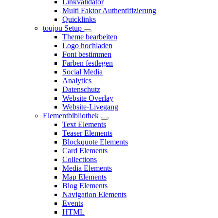
Linkvalidator
Multi Faktor Authentifizierung
Quicklinks
toujou Setup
Theme bearbeiten
Logo hochladen
Font bestimmen
Farben festlegen
Social Media
Analytics
Datenschutz
Website Overlay
Website-Livegang
Elementbibliothek
Text Elements
Teaser Elements
Blockquote Elements
Card Elements
Collections
Media Elements
Map Elements
Blog Elements
Navigation Elements
Events
HTML