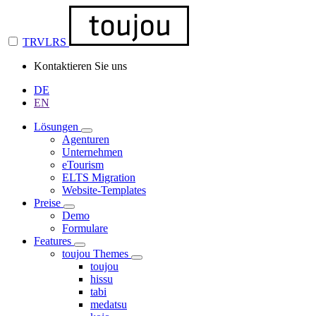
TRVLRS
Kontaktieren Sie uns
DE
EN
Lösungen
Agenturen
Unternehmen
eTourism
ELTS Migration
Website-Templates
Preise
Demo
Formulare
Features
toujou Themes
toujou
hissu
tabi
medatsu