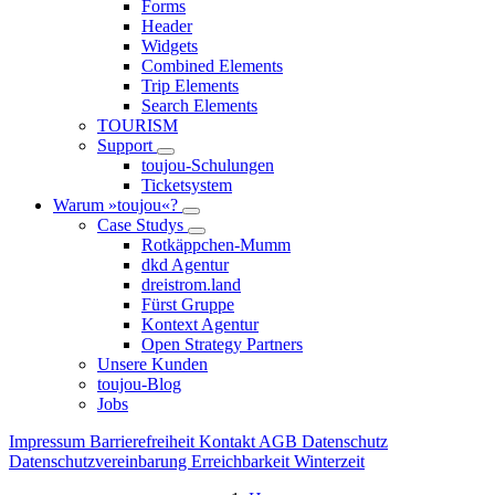
Forms
Header
Widgets
Combined Elements
Trip Elements
Search Elements
TOURISM
Support
toujou-Schulungen
Ticketsystem
Warum »toujou«?
Case Studys
Rotkäppchen-Mumm
dkd Agentur
dreistrom.land
Fürst Gruppe
Kontext Agentur
Open Strategy Partners
Unsere Kunden
toujou-Blog
Jobs
Impressum
Barrierefreiheit
Kontakt
AGB
Datenschutz
Datenschutzvereinbarung
Erreichbarkeit Winterzeit