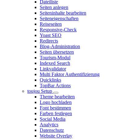
Dateiliste
Seiten anlegen
Seiteninhalte bearbeiten
Seiteneigenschaften
Reiseseiten
Responsive-Check
Yoast SEO
Redirects
Blog-Administration
Seiten übersetzen
Tourism-Modul
Indexed Search
Linkvalidator
Multi Faktor Authentifizierung
Quicklinks
TopBar Actions
toujou Setup
Theme bearbeiten
Logo hochladen
Font bestimmen
Farben festlegen
Social Media
Analytics
Datenschutz
Website Overlay