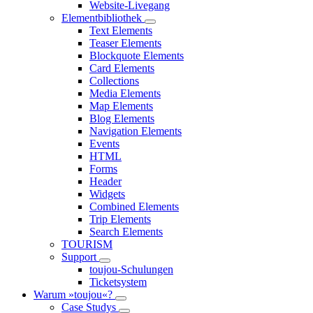
Website-Livegang
Elementbibliothek
Text Elements
Teaser Elements
Blockquote Elements
Card Elements
Collections
Media Elements
Map Elements
Blog Elements
Navigation Elements
Events
HTML
Forms
Header
Widgets
Combined Elements
Trip Elements
Search Elements
TOURISM
Support
toujou-Schulungen
Ticketsystem
Warum »toujou«?
Case Studys