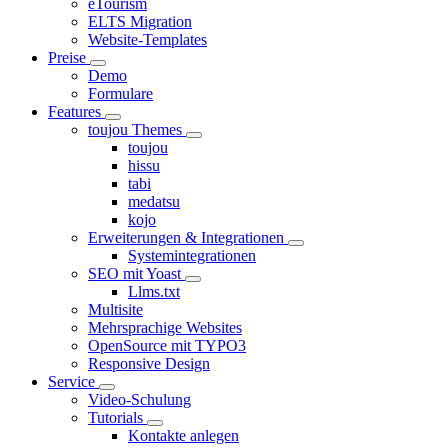
eTourism
ELTS Migration
Website-Templates
Preise
Demo
Formulare
Features
toujou Themes
toujou
hissu
tabi
medatsu
kojo
Erweiterungen & Integrationen
Systemintegrationen
SEO mit Yoast
Llms.txt
Multisite
Mehrsprachige Websites
OpenSource mit TYPO3
Responsive Design
Service
Video-Schulung
Tutorials
Kontakte anlegen