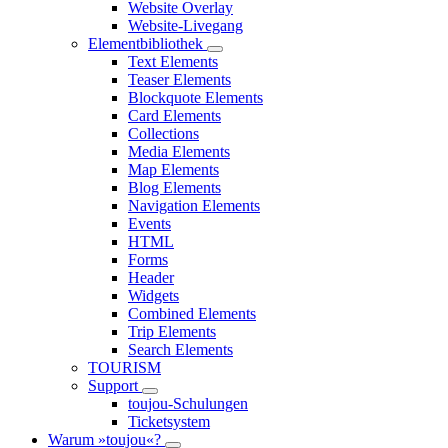
Website Overlay
Website-Livegang
Elementbibliothek
Text Elements
Teaser Elements
Blockquote Elements
Card Elements
Collections
Media Elements
Map Elements
Blog Elements
Navigation Elements
Events
HTML
Forms
Header
Widgets
Combined Elements
Trip Elements
Search Elements
TOURISM
Support
toujou-Schulungen
Ticketsystem
Warum »toujou«?