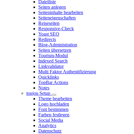
Dateiliste
Seiten anlegen
Seiteninhalte bearbeiten
Seiteneigenschaften
Reiseseiten
Responsive-Check
Yoast SEO
Redirects
Blog-Administration
Seiten übersetzen
Tourism-Modul
Indexed Search
Linkvalidator
Multi Faktor Authentifizierung
Quicklinks
TopBar Actions
Notes
toujou Setup
Theme bearbeiten
Logo hochladen
Font bestimmen
Farben festlegen
Social Media
Analytics
Datenschutz