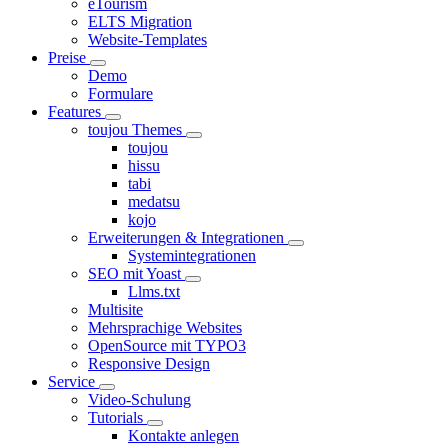
eTourism
ELTS Migration
Website-Templates
Preise
Demo
Formulare
Features
toujou Themes
toujou
hissu
tabi
medatsu
kojo
Erweiterungen & Integrationen
Systemintegrationen
SEO mit Yoast
Llms.txt
Multisite
Mehrsprachige Websites
OpenSource mit TYPO3
Responsive Design
Service
Video-Schulung
Tutorials
Kontakte anlegen