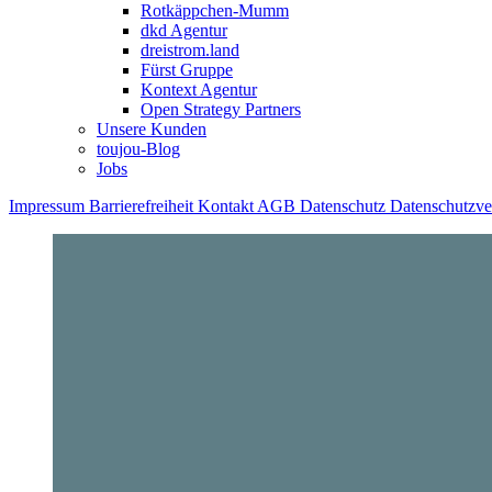
Rotkäppchen-Mumm
dkd Agentur
dreistrom.land
Fürst Gruppe
Kontext Agentur
Open Strategy Partners
Unsere Kunden
toujou-Blog
Jobs
Impressum
Barrierefreiheit
Kontakt
AGB
Datenschutz
Datenschutzv