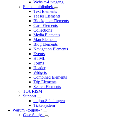
Website-Livegang
Elementbibliothek
Text Elements
Teaser Elements
Blockquote Elements
Card Elements
Collections
Media Elements
Map Elements
Blog Elements
Navigation Elements
Events
HTML
Forms
Header
Widgets
Combined Elements
Trip Elements
Search Elements
TOURISM
Support
toujou-Schulungen
Ticketsystem
Warum »toujou«?
Case Studys