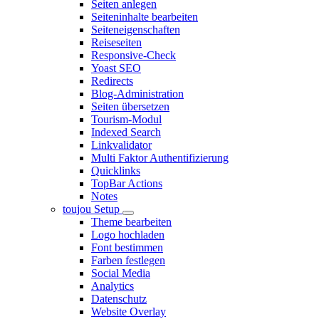
Seiten anlegen
Seiteninhalte bearbeiten
Seiteneigenschaften
Reiseseiten
Responsive-Check
Yoast SEO
Redirects
Blog-Administration
Seiten übersetzen
Tourism-Modul
Indexed Search
Linkvalidator
Multi Faktor Authentifizierung
Quicklinks
TopBar Actions
Notes
toujou Setup
Theme bearbeiten
Logo hochladen
Font bestimmen
Farben festlegen
Social Media
Analytics
Datenschutz
Website Overlay