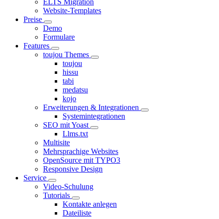
ELTS Migration
Website-Templates
Preise
Demo
Formulare
Features
toujou Themes
toujou
hissu
tabi
medatsu
kojo
Erweiterungen & Integrationen
Systemintegrationen
SEO mit Yoast
Llms.txt
Multisite
Mehrsprachige Websites
OpenSource mit TYPO3
Responsive Design
Service
Video-Schulung
Tutorials
Kontakte anlegen
Dateiliste