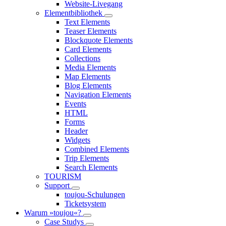
Website-Livegang
Elementbibliothek
Text Elements
Teaser Elements
Blockquote Elements
Card Elements
Collections
Media Elements
Map Elements
Blog Elements
Navigation Elements
Events
HTML
Forms
Header
Widgets
Combined Elements
Trip Elements
Search Elements
TOURISM
Support
toujou-Schulungen
Ticketsystem
Warum »toujou«?
Case Studys