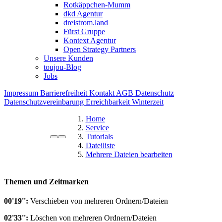
Rotkäppchen-Mumm
dkd Agentur
dreistrom.land
Fürst Gruppe
Kontext Agentur
Open Strategy Partners
Unsere Kunden
toujou-Blog
Jobs
Impressum
Barrierefreiheit
Kontakt
AGB
Datenschutz
Datenschutzvereinbarung
Erreichbarkeit Winterzeit
Home
Service
Tutorials
Dateiliste
Mehrere Dateien bearbeiten
Themen und Zeitmarken
00'19'':
Verschieben von mehreren Ordnern/Dateien
02'33'':
Löschen von mehreren Ordnern/Dateien