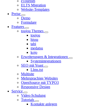
eTourism
ELTS Migration
Website-Templates
Preise
Demo
Formulare
Features
toujou Themes
toujou
hissu
tabi
medatsu
kojo
Erweiterungen & Integrationen
Systemintegrationen
SEO mit Yoast
Llms.txt
Multisite
Mehrsprachige Websites
OpenSource mit TYPO3
Responsive Design
Service
Video-Schulung
Tutorials
Kontakte anlegen