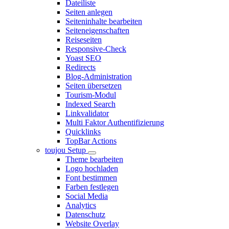
Dateiliste
Seiten anlegen
Seiteninhalte bearbeiten
Seiteneigenschaften
Reiseseiten
Responsive-Check
Yoast SEO
Redirects
Blog-Administration
Seiten übersetzen
Tourism-Modul
Indexed Search
Linkvalidator
Multi Faktor Authentifizierung
Quicklinks
TopBar Actions
toujou Setup
Theme bearbeiten
Logo hochladen
Font bestimmen
Farben festlegen
Social Media
Analytics
Datenschutz
Website Overlay