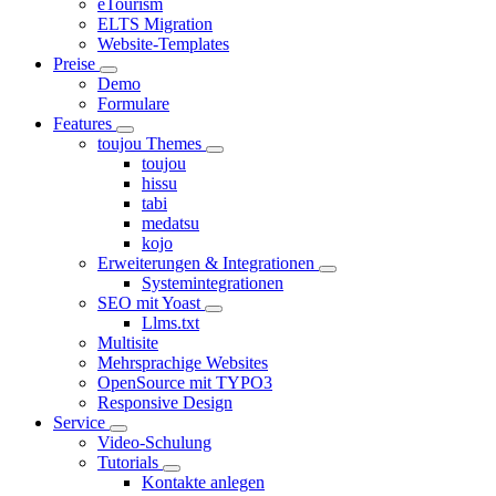
eTourism
ELTS Migration
Website-Templates
Preise
Demo
Formulare
Features
toujou Themes
toujou
hissu
tabi
medatsu
kojo
Erweiterungen & Integrationen
Systemintegrationen
SEO mit Yoast
Llms.txt
Multisite
Mehrsprachige Websites
OpenSource mit TYPO3
Responsive Design
Service
Video-Schulung
Tutorials
Kontakte anlegen