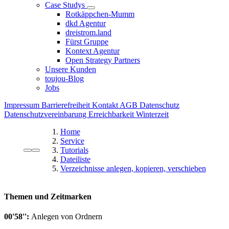
Case Studys
Rotkäppchen-Mumm
dkd Agentur
dreistrom.land
Fürst Gruppe
Kontext Agentur
Open Strategy Partners
Unsere Kunden
toujou-Blog
Jobs
Impressum
Barrierefreiheit
Kontakt
AGB
Datenschutz
Datenschutzvereinbarung
Erreichbarkeit Winterzeit
Home
Service
Tutorials
Dateiliste
Verzeichnisse anlegen, kopieren, verschieben
Themen und Zeitmarken
00'58'':
Anlegen von Ordnern