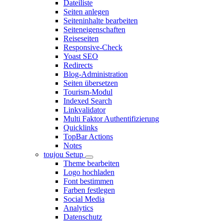
Dateiliste
Seiten anlegen
Seiteninhalte bearbeiten
Seiteneigenschaften
Reiseseiten
Responsive-Check
Yoast SEO
Redirects
Blog-Administration
Seiten übersetzen
Tourism-Modul
Indexed Search
Linkvalidator
Multi Faktor Authentifizierung
Quicklinks
TopBar Actions
Notes
toujou Setup
Theme bearbeiten
Logo hochladen
Font bestimmen
Farben festlegen
Social Media
Analytics
Datenschutz