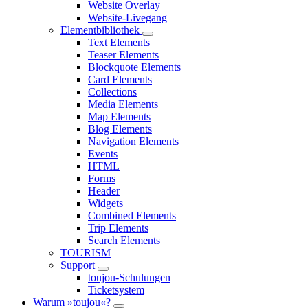
Website Overlay
Website-Livegang
Elementbibliothek
Text Elements
Teaser Elements
Blockquote Elements
Card Elements
Collections
Media Elements
Map Elements
Blog Elements
Navigation Elements
Events
HTML
Forms
Header
Widgets
Combined Elements
Trip Elements
Search Elements
TOURISM
Support
toujou-Schulungen
Ticketsystem
Warum »toujou«?