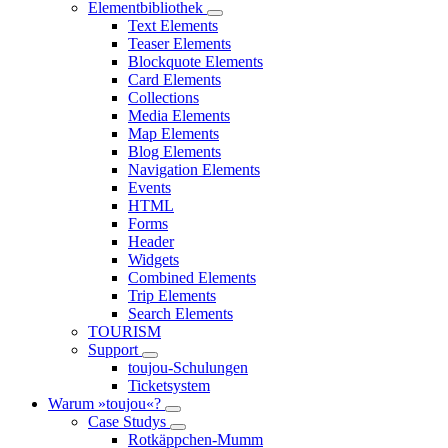
Elementbibliothek
Text Elements
Teaser Elements
Blockquote Elements
Card Elements
Collections
Media Elements
Map Elements
Blog Elements
Navigation Elements
Events
HTML
Forms
Header
Widgets
Combined Elements
Trip Elements
Search Elements
TOURISM
Support
toujou-Schulungen
Ticketsystem
Warum »toujou«?
Case Studys
Rotkäppchen-Mumm