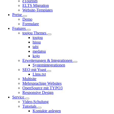
eTourism
ELTS Migration
Website-Templates
Preise
Demo
Formulare
Features
toujou Themes
toujou
hissu
tabi
medatsu
kojo
Erweiterungen & Integrationen
Systemintegrationen
SEO mit Yoast
Llms.txt
Multisite
Mehrsprachige Websites
OpenSource mit TYPO3
Responsive Design
Service
Video-Schulung
Tutorials
Kontakte anlegen