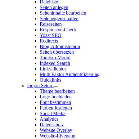
Dateiliste
Seiten anlegen
Seiteninhalte bearbeiten
Seiteneigenschaften
Reiseseiten
Responsive-Check
Yoast SEO
Redirects
Blog-Administration
Seiten übersetzen
Tourism-Modul
Indexed Search
Linkvalidator
Multi Faktor Authentifizierung
Quicklinks
toujou Setup
Theme bearbeiten
Logo hochladen
Font bestimmen
Farben festlegen
Social Media
Analytics
Datenschutz
Website Overlay
Website-Livegang