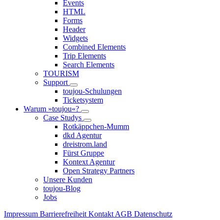
Events
HTML
Forms
Header
Widgets
Combined Elements
Trip Elements
Search Elements
TOURISM
Support
toujou-Schulungen
Ticketsystem
Warum »toujou«?
Case Studys
Rotkäppchen-Mumm
dkd Agentur
dreistrom.land
Fürst Gruppe
Kontext Agentur
Open Strategy Partners
Unsere Kunden
toujou-Blog
Jobs
Impressum
Barrierefreiheit
Kontakt
AGB
Datenschutz