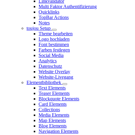
Linkvalidator
Multi Faktor Authentifizierung
Quicklinks
TopBar Actions
Notes
toujou Setup
Theme bearbeiten
Logo hochladen
Font bestimmen
Farben festlegen
Social Media
Analytics
Datenschutz
Website Overlay
Website-Livegang
Elementbibliothek
Text Elements
Teaser Elements
Blockquote Elements
Card Elements
Collections
Media Elements
Map Elements
Blog Elements
Navigation Elements