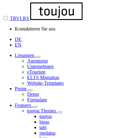
TRVLRS
Kontaktieren Sie uns
DE
EN
Lösungen
Agenturen
Unternehmen
eTourism
ELTS Migration
Website-Templates
Preise
Demo
Formulare
Features
toujou Themes
toujou
hissu
tabi
medatsu