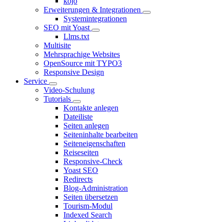
kojo
Erweiterungen & Integrationen
Systemintegrationen
SEO mit Yoast
Llms.txt
Multisite
Mehrsprachige Websites
OpenSource mit TYPO3
Responsive Design
Service
Video-Schulung
Tutorials
Kontakte anlegen
Dateiliste
Seiten anlegen
Seiteninhalte bearbeiten
Seiteneigenschaften
Reiseseiten
Responsive-Check
Yoast SEO
Redirects
Blog-Administration
Seiten übersetzen
Tourism-Modul
Indexed Search