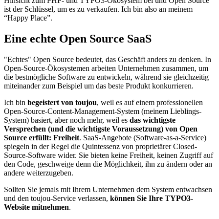
Hinsicht zum PHP- und TYPO3-Ökosystem bei und Open Source
ist der Schlüssel, um es zu verkaufen. Ich bin also an meinem
“Happy Place”.
Eine echte Open Source SaaS
"Echtes" Open Source bedeutet, das Geschäft anders zu denken. In
Open-Source-Ökosystemen arbeiten Unternehmen zusammen, um
die bestmögliche Software zu entwickeln, während sie gleichzeitig
miteinander zum Beispiel um das beste Produkt konkurrieren.
Ich bin
begeistert von toujou
, weil es auf einem professionellen
Open-Source-Content-Management-System (meinem Lieblings-
System) basiert, aber noch mehr, weil es
das wichtigste
Versprechen (und die wichtigste Voraussetzung) von Open
Source erfüllt:
Freiheit
. SaaS-Angebote (Software-as-a-Service)
spiegeln in der Regel die Quintessenz von proprietärer Closed-
Source-Software wider. Sie bieten keine Freiheit, keinen Zugriff auf
den Code, geschweige denn die Möglichkeit, ihn zu ändern oder an
andere weiterzugeben.
Sollten Sie jemals mit Ihrem Unternehmen dem System entwachsen
und den toujou-Service verlassen,
können Sie Ihre TYPO3-
Website mitnehmen
.