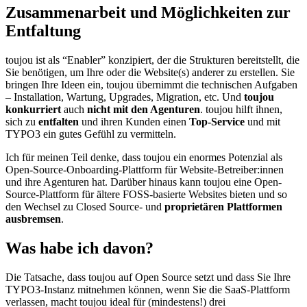
Zusammenarbeit und Möglichkeiten zur
Entfaltung
toujou ist als “Enabler” konzipiert, der die Strukturen bereitstellt, die
Sie benötigen, um Ihre oder die Website(s) anderer zu erstellen. Sie
bringen Ihre Ideen ein, toujou übernimmt die technischen Aufgaben
– Installation, Wartung, Upgrades, Migration, etc. Und
toujou
konkurriert
auch
nicht mit den Agenturen
. toujou hilft ihnen,
sich zu
entfalten
und ihren Kunden einen
Top-Service
und mit
TYPO3 ein gutes Gefühl zu vermitteln.
Ich für meinen Teil denke, dass toujou ein enormes Potenzial als
Open-Source-Onboarding-Plattform für Website-Betreiber:innen
und ihre Agenturen hat. Darüber hinaus kann toujou eine Open-
Source-Plattform für ältere FOSS-basierte Websites bieten und so
den Wechsel zu Closed Source- und
proprietären Plattformen
ausbremsen
.
Was habe ich davon?
Die Tatsache, dass toujou auf Open Source setzt und dass Sie Ihre
TYPO3-Instanz mitnehmen können, wenn Sie die SaaS-Plattform
verlassen, macht toujou ideal für (mindestens!) drei