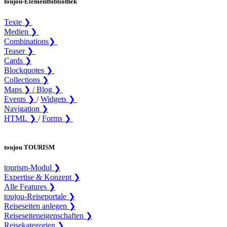
toujou-Elementbibliothek
Texte ❯
Medien ❯
Combinations❯
Teaser ❯
Cards ❯
Blockquotes ❯
Collections ❯
Maps ❯ /
Blog ❯
Events ❯
/
Widgets ❯
Navigation ❯
HTML ❯
/
Forms ❯
toujou TOURISM
tourism-Modul ❯
Expertise & Konzept ❯
Alle Features ❯
toujou-Reiseportale ❯
Reiseseiten anlegen ❯
Reiseseiteneigenschaften ❯
Reisekategorien ❯