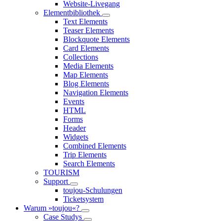
Website-Livegang
Elementbibliothek
Text Elements
Teaser Elements
Blockquote Elements
Card Elements
Collections
Media Elements
Map Elements
Blog Elements
Navigation Elements
Events
HTML
Forms
Header
Widgets
Combined Elements
Trip Elements
Search Elements
TOURISM
Support
toujou-Schulungen
Ticketsystem
Warum »toujou«?
Case Studys