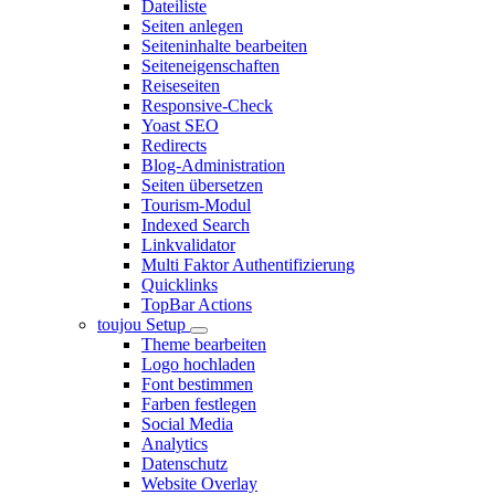
Dateiliste
Seiten anlegen
Seiteninhalte bearbeiten
Seiteneigenschaften
Reiseseiten
Responsive-Check
Yoast SEO
Redirects
Blog-Administration
Seiten übersetzen
Tourism-Modul
Indexed Search
Linkvalidator
Multi Faktor Authentifizierung
Quicklinks
TopBar Actions
toujou Setup
Theme bearbeiten
Logo hochladen
Font bestimmen
Farben festlegen
Social Media
Analytics
Datenschutz
Website Overlay