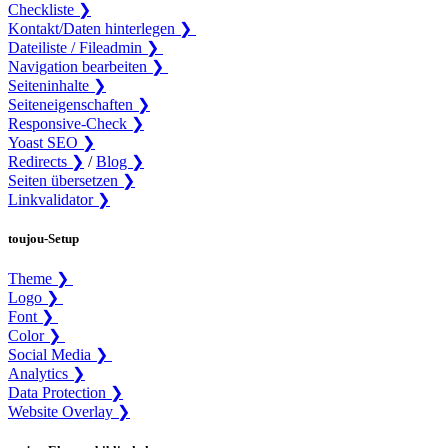
Checkliste ❯
Kontakt/Daten hinterlegen ❯
Dateiliste / Fileadmin ❯
Navigation bearbeiten ❯
Seiteninhalte ❯
Seiteneigenschaften ❯
Responsive-Check ❯
Yoast SEO ❯
Redirects ❯
/
Blog ❯
Seiten übersetzen ❯
Linkvalidator ❯
toujou-Setup
Theme ❯
Logo ❯
Font ❯
Color ❯
Social Media ❯
Analytics ❯
Data Protection ❯
Website Overlay ❯