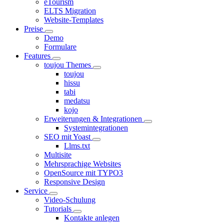
eTourism
ELTS Migration
Website-Templates
Preise
Demo
Formulare
Features
toujou Themes
toujou
hissu
tabi
medatsu
kojo
Erweiterungen & Integrationen
Systemintegrationen
SEO mit Yoast
Llms.txt
Multisite
Mehrsprachige Websites
OpenSource mit TYPO3
Responsive Design
Service
Video-Schulung
Tutorials
Kontakte anlegen