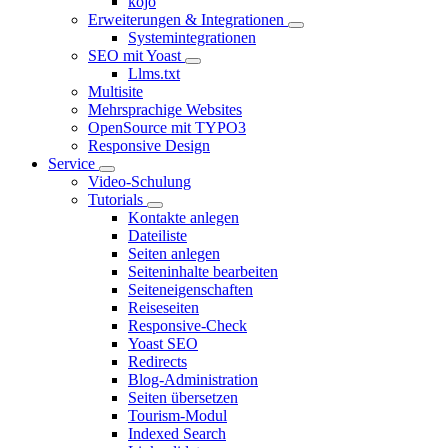
kojo
Erweiterungen & Integrationen
Systemintegrationen
SEO mit Yoast
Llms.txt
Multisite
Mehrsprachige Websites
OpenSource mit TYPO3
Responsive Design
Service
Video-Schulung
Tutorials
Kontakte anlegen
Dateiliste
Seiten anlegen
Seiteninhalte bearbeiten
Seiteneigenschaften
Reiseseiten
Responsive-Check
Yoast SEO
Redirects
Blog-Administration
Seiten übersetzen
Tourism-Modul
Indexed Search