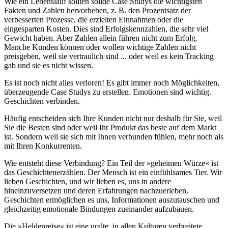
Wie ein Lebenslauf sollten solide Case Studys die wichtigsten
Fakten und Zahlen hervorheben, z. B. den Prozentsatz der
verbesserten Prozesse, die erzielten Einnahmen oder die
eingesparten Kosten. Dies sind Erfolgskennzahlen, die sehr viel
Gewicht haben. Aber Zahlen allein führen nicht zum Erfolg.
Manche Kunden können oder wollen wichtige Zahlen nicht
preisgeben, weil sie vertraulich sind ... oder weil es kein Tracking
gab und sie es nicht wissen.
Es ist noch nicht alles verloren! Es gibt immer noch Möglichkeiten,
überzeugende Case Studys zu erstellen. Emotionen sind wichtig.
Geschichten verbinden.
Häufig entscheiden sich Ihre Kunden nicht nur deshalb für Sie, weil
Sie die Besten sind oder weil Ihr Produkt das beste auf dem Markt
ist. Sondern weil sie sich mit Ihnen verbunden fühlen, mehr noch als
mit Ihren Konkurrenten.
Wie entsteht diese Verbindung? Ein Teil der »geheimen Würze« ist
das Geschichtenerzählen. Der Mensch ist ein einfühlsames Tier. Wir
lieben Geschichten, und wir lieben es, uns in andere
hineinzuversetzen und deren Erfahrungen nachzuerleben.
Geschichten ermöglichen es uns, Informationen auszutauschen und
gleichzeitig emotionale Bindungen zueinander aufzubauen.
Die »Heldenreise« ist eine uralte, in allen Kulturen verbreitete