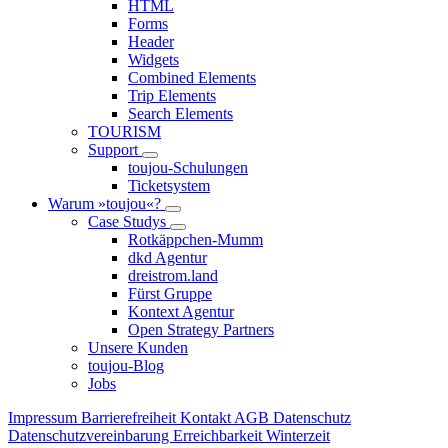
HTML
Forms
Header
Widgets
Combined Elements
Trip Elements
Search Elements
TOURISM
Support
toujou-Schulungen
Ticketsystem
Warum »toujou«?
Case Studys
Rotkäppchen-Mumm
dkd Agentur
dreistrom.land
Fürst Gruppe
Kontext Agentur
Open Strategy Partners
Unsere Kunden
toujou-Blog
Jobs
Impressum
Barrierefreiheit
Kontakt
AGB
Datenschutz
Datenschutzvereinbarung
Erreichbarkeit Winterzeit