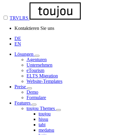
TRVLRS
Kontaktieren Sie uns
DE
EN
Lösungen
Agenturen
Unternehmen
eTourism
ELTS Migration
Website-Templates
Preise
Demo
Formulare
Features
toujou Themes
toujou
hissu
tabi
medatsu