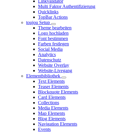
Linkvalidator
Multi Faktor Authentifizierung
Quicklinks
TopBar Actions
toujou Setup
Theme bearbeiten
Logo hochladen
Font bestimmen
Farben festlegen
Social Media
Analytics
Datenschutz
Website Overlay
Website-Livegang
Elementbibliothek
Text Elements
Teaser Elements
Blockquote Elements
Card Elements
Collections
Media Elements
Map Elements
Blog Elements
Navigation Elements
Events