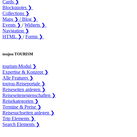
Cards ❯
Blockquotes ❯
Collections ❯
Maps ❯ /
Blog ❯
Events ❯
/
Widgets ❯
Navigation ❯
HTML ❯
/
Forms ❯
toujou TOURISM
tourism-Modul ❯
Expertise & Konzept ❯
Alle Features ❯
toujou-Reiseportale ❯
Reiseseiten anlegen ❯
Reiseseiteneigenschaften ❯
Reisekategorien ❯
Termine & Preise ❯
Reisesuchseiten anlegen ❯
Trip Elements ❯
Search Elements ❯