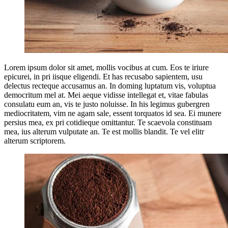
Lorem ipsum dolor sit amet, mollis vocibus at cum. Eos te iriure
epicurei, in pri iisque eligendi. Et has recusabo sapientem, usu
delectus recteque accusamus an. In doming luptatum vis, voluptua
democritum mel at. Mei aeque vidisse intellegat et, vitae fabulas
consulatu eum an, vis te justo noluisse. In his legimus gubergren
mediocritatem, vim ne agam sale, essent torquatos id sea. Ei munere
persius mea, ex pri cotidieque omittantur. Te scaevola constituam
mea, ius alterum vulputate an. Te est mollis blandit. Te vel elitr
alterum scriptorem.