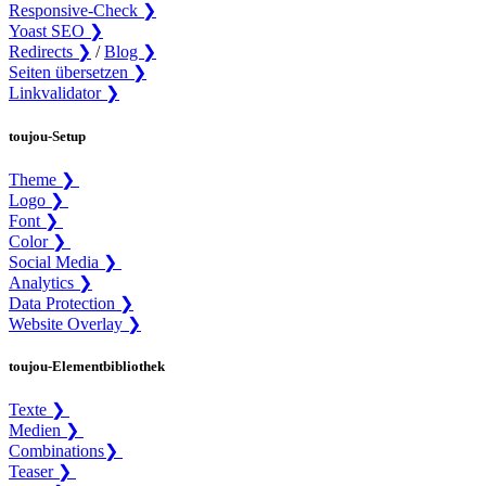
Responsive-Check ❯
Yoast SEO ❯
Redirects ❯
/
Blog ❯
Seiten übersetzen ❯
Linkvalidator ❯
toujou-Setup
Theme ❯
Logo ❯
Font ❯
Color ❯
Social Media ❯
Analytics ❯
Data Protection ❯
Website Overlay ❯
toujou-Elementbibliothek
Texte ❯
Medien ❯
Combinations❯
Teaser ❯