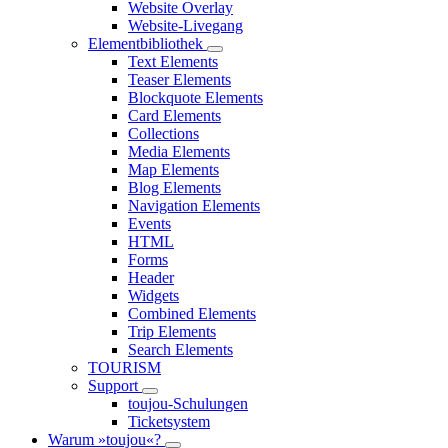
Website Overlay
Website-Livegang
Elementbibliothek
Text Elements
Teaser Elements
Blockquote Elements
Card Elements
Collections
Media Elements
Map Elements
Blog Elements
Navigation Elements
Events
HTML
Forms
Header
Widgets
Combined Elements
Trip Elements
Search Elements
TOURISM
Support
toujou-Schulungen
Ticketsystem
Warum »toujou«?