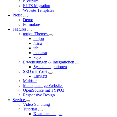
eTourism
ELTS Migration
Website-Templates
Preise
Demo
Formulare
Features
toujou Themes
toujou
hissu
tabi
medatsu
kojo
Erweiterungen & Integrationen
Systemintegrationen
SEO mit Yoast
Llms.txt
Multisite
Mehrsprachige Websites
OpenSource mit TYPO3
Responsive Design
Service
Video-Schulung
Tutorials
Kontakte anlegen