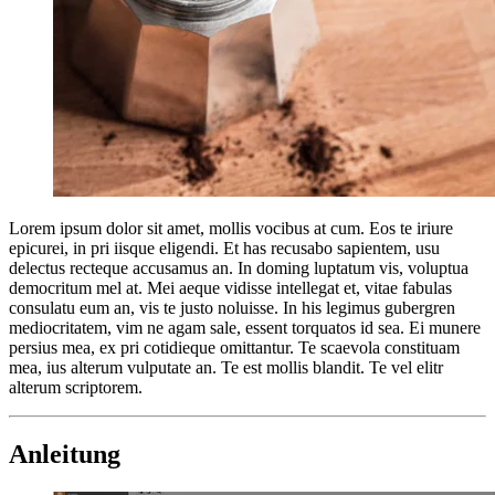
Lorem ipsum dolor sit amet, mollis vocibus at cum. Eos te iriure
epicurei, in pri iisque eligendi. Et has recusabo sapientem, usu
delectus recteque accusamus an. In doming luptatum vis, voluptua
democritum mel at. Mei aeque vidisse intellegat et, vitae fabulas
consulatu eum an, vis te justo noluisse. In his legimus gubergren
mediocritatem, vim ne agam sale, essent torquatos id sea. Ei munere
persius mea, ex pri cotidieque omittantur. Te scaevola constituam
mea, ius alterum vulputate an. Te est mollis blandit. Te vel elitr
alterum scriptorem.
Anleitung