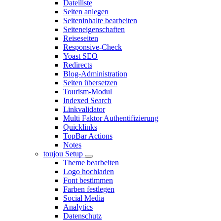
Dateiliste
Seiten anlegen
Seiteninhalte bearbeiten
Seiteneigenschaften
Reiseseiten
Responsive-Check
Yoast SEO
Redirects
Blog-Administration
Seiten übersetzen
Tourism-Modul
Indexed Search
Linkvalidator
Multi Faktor Authentifizierung
Quicklinks
TopBar Actions
Notes
toujou Setup
Theme bearbeiten
Logo hochladen
Font bestimmen
Farben festlegen
Social Media
Analytics
Datenschutz