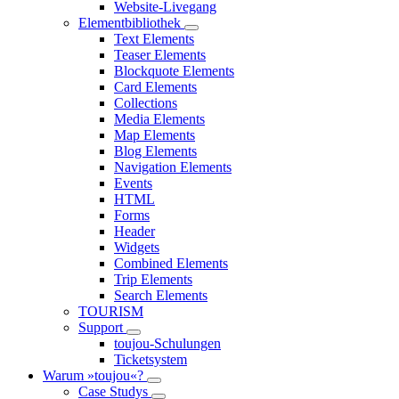
Website-Livegang
Elementbibliothek
Text Elements
Teaser Elements
Blockquote Elements
Card Elements
Collections
Media Elements
Map Elements
Blog Elements
Navigation Elements
Events
HTML
Forms
Header
Widgets
Combined Elements
Trip Elements
Search Elements
TOURISM
Support
toujou-Schulungen
Ticketsystem
Warum »toujou«?
Case Studys