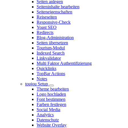
Seiten anlegen
Seiteninhalte bearbeiten
Seiteneigenschaften
Reiseseiten
Responsive-Check
Yoast SEO
Redirects
Blog-Administration
Seiten übersetzen
Tourism-Modul
Indexed Search
Linkvalidator
Multi Faktor Authentifizierung
Quicklinks
TopBar Actions
Notes
toujou Setup
Theme bearbeiten
Logo hochladen
Font bestimmen
Farben festlegen
Social Media
Analytics
Datenschutz
Website Overlay