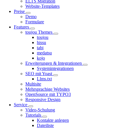
ELTS Migration
Website-Templates
Preise
Demo
Formulare
Features
toujou Themes
toujou
hissu
tabi
medatsu
kojo
Erweiterungen & Integrationen
Systemintegrationen
SEO mit Yoast
Llms.txt
Multisite
Mehrsprachige Websites
OpenSource mit TYPO3
Responsive Design
Service
Video-Schulung
Tutorials
Kontakte anlegen
Dateiliste